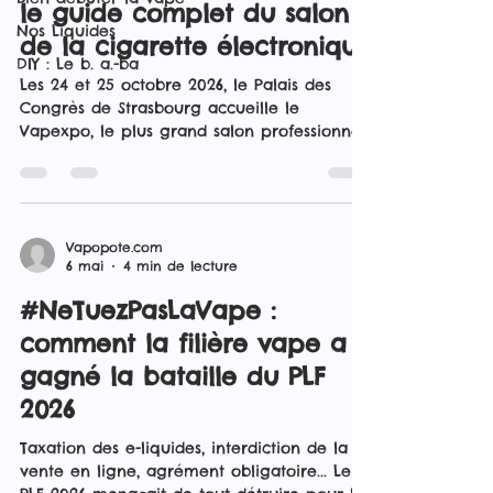
le guide complet du salon
Nos Liquides
de la cigarette électronique
DIY : Le b. a.-ba
Les 24 et 25 octobre 2026, le Palais des
Congrès de Strasbourg accueille le
Vapexpo, le plus grand salon professionnel
et grand public dédié à la cigarette
électronique en France. Nouveautés
produits, ateliers DIY, rencontres avec les
marques... Voici tout ce qu'il faut savoir
avant d'y aller.
Vapopote.com
6 mai
4 min de lecture
#NeTuezPasLaVape :
comment la filière vape a
gagné la bataille du PLF
2026
Taxation des e-liquides, interdiction de la
vente en ligne, agrément obligatoire... Le