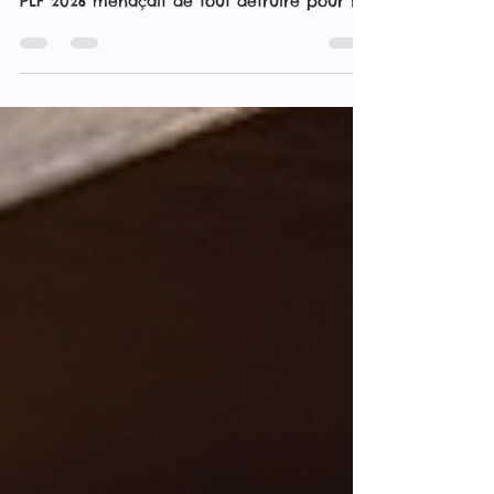
PLF 2026 menaçait de tout détruire pour la
filière vape française. Grâce à la
mobilisation de 248 193 vapoteurs et
professionnels, la victoire a finalement été
obtenue. Retour sur une bataille historique.