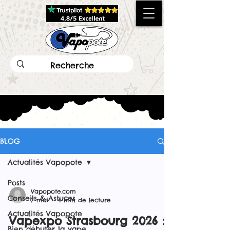
BLOG
Actualités Vapopote
Posts
Vapopote.com
Conseils & Astuces
7 mai
4 min de lecture
Actualités Vapopote
Vapexpo Strasbourg 2026 :
Bien débuter la vape