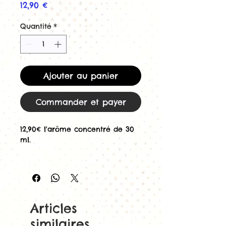
Prix
12,90 €
Quantité
*
Ajouter au panier
Commander et payer
12,90€ l'arôme concentré de 30
ml.
Concentré 30ml
Barbapapa de
Freaks
, pour cigarette
électronique.
La
Barbe à Papa
par excellence
Articles
est disponible chez
Freaks
.
similaires
À mélanger avec une base pour