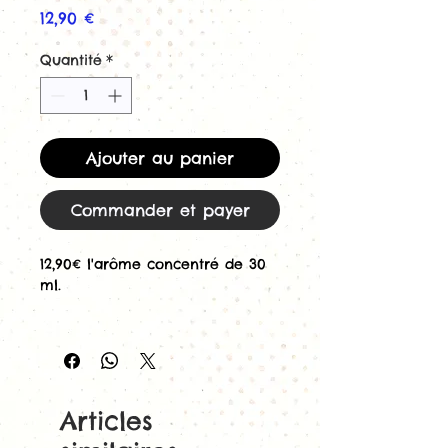
Prix
12,90 €
Quantité
*
Ajouter au panier
Commander et payer
12,90€ l'arôme concentré de 30
ml.
Concentré 30ml
Kraken de
Freaks
, pour cigarette
électronique.
La légende du Kraken est
Articles
racontée sur tous les océans du