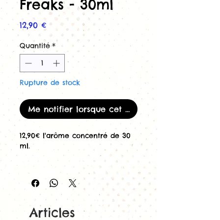
Freaks - 30ml
Prix
12,90 €
Quantité
*
Rupture de stock
Me notifier lorsque cet article est disponible
12,90€ l'arôme concentré de 30
ml.
Concentré 30ml
La Dernière
Scéance de Freaks
, pour
cigarette électronique.
Profitez de la dernière séance
Articles
de chez Freaks. Un excellent