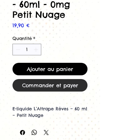
- 60ml - 0mg
Petit Nuage
Prix
19,90 €
Quantité
*
Ajouter au panier
Commander et payer
E-liquide L’Attrape Rêves – 60 ml
– Petit Nuage
Un nuage de douceur fruitée,
avec une touche de fraîcheur