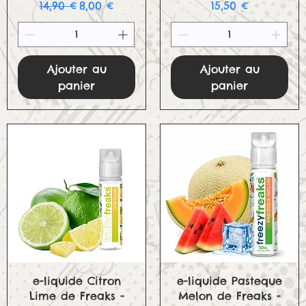
Prix original
Prix promotionnel
Prix
14,90 €
8,00 €
15,50 €
Ajouter au
Ajouter au
panier
panier
Aperçu rapide
Aperçu rapide
e-liquide Citron
e-liquide Pasteque
Lime de Freaks -
Melon de Freaks -