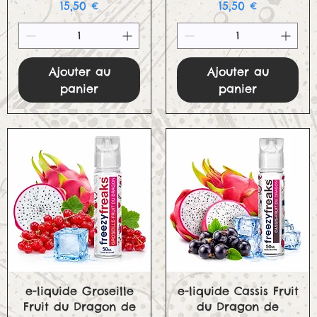
Prix
Prix
15,50 €
15,50 €
Ajouter au
Ajouter au
panier
panier
Aperçu rapide
Aperçu rapide
e-liquide Groseille
e-liquide Cassis Fruit
Fruit du Dragon de
du Dragon de