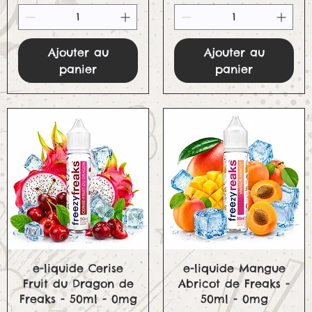
Ajouter au
Ajouter au
panier
panier
Aperçu rapide
Aperçu rapide
e-liquide Cerise
e-liquide Mangue
Fruit du Dragon de
Abricot de Freaks -
Freaks - 50ml - 0mg
50ml - 0mg