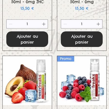
50ml - 0mg ZHC
50ml - 0mg
Prix
Prix
15,50 €
15,50 €
Ajouter au
Ajouter au
panier
panier
Promo