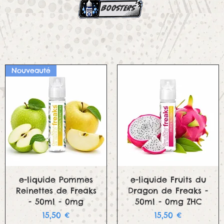
boosters
Nouveauté
Aperçu rapide
Aperçu rapide
e-liquide Pommes
e-liquide Fruits du
Reinettes de Freaks
Dragon de Freaks -
- 50ml - 0mg
50ml - 0mg ZHC
Prix
Prix
15,50 €
15,50 €