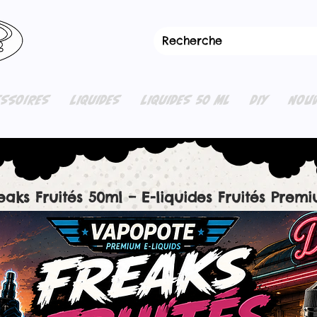
ESSOIRES
LIQUIDES
LIQUIDES 50 ML
DIY
NOUV
eaks Fruités 50ml – E-liquides Fruités Prem