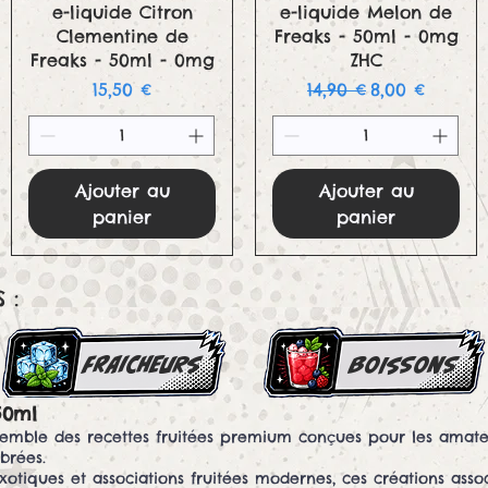
Aperçu rapide
Aperçu rapide
e-liquide Citron
e-liquide Melon de
Clementine de
Freaks - 50ml - 0mg
Freaks - 50ml - 0mg
ZHC
Prix
Prix original
Prix promoti
15,50 €
14,90 €
8,00 €
Ajouter au
Ajouter au
panier
panier
 :
FRAICHEURS
boissons
50ml
emble des recettes fruitées premium conçues pour les amateu
brées.
 exotiques et associations fruitées modernes, ces créations assoc