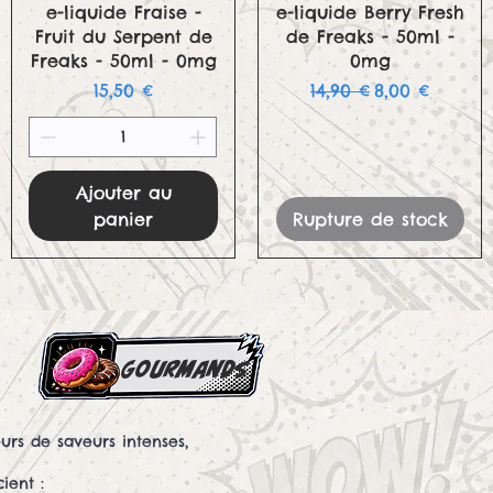
Aperçu rapide
Aperçu rapide
e-liquide Fraise -
e-liquide Berry Fresh
Fruit du Serpent de
de Freaks - 50ml -
Freaks - 50ml - 0mg
0mg
onnel
Prix
Prix original
Prix promoti
15,50 €
14,90 €
8,00 €
Ajouter au
panier
Rupture de stock
gourmands
rs de saveurs intenses,
ient :