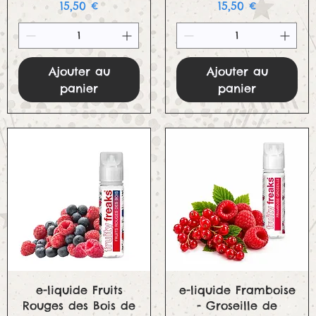
Prix
Prix
15,50 €
15,50 €
Ajouter au
Ajouter au
panier
panier
Aperçu rapide
Aperçu rapide
e-liquide Fruits
e-liquide Framboise
Rouges des Bois de
- Groseille de