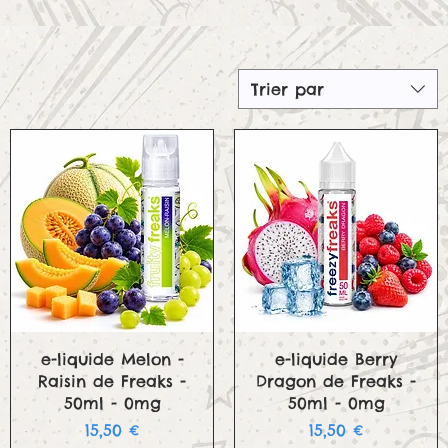
Trier par
Aperçu rapide
Aperçu rapide
e-liquide Melon -
e-liquide Berry
Raisin de Freaks -
Dragon de Freaks -
50ml - 0mg
50ml - 0mg
Prix
Prix
15,50 €
15,50 €