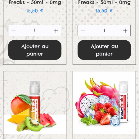
Freaks - 50ml - 0mg
Freaks - 50ml - 0mg
Prix
Prix
15,50 €
15,50 €
Ajouter au
Ajouter au
panier
panier