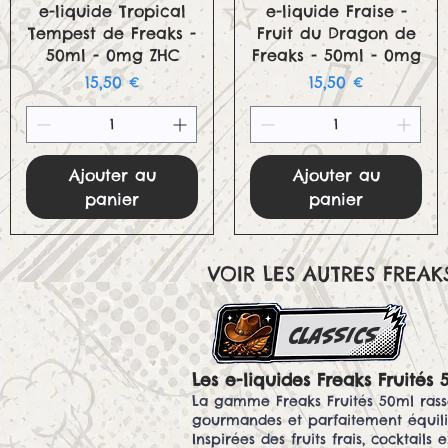
Aperçu rapide
Aperçu rapide
e-liquide Tropical
e-liquide Fraise -
Tempest de Freaks -
Fruit du Dragon de
50ml - 0mg ZHC
Freaks - 50ml - 0mg
Prix
Prix
15,50 €
15,50 €
Ajouter au
Ajouter au
panier
panier
VOIR LES AUTRES FREAKS
classics
Les e-liquides Freaks Fruités 
La gamme Freaks Fruités 50ml rass
gourmandes et parfaitement équili
Inspirées des fruits frais, cocktails