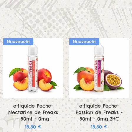
Nouveauté
Nouveauté
Aperçu rapide
Aperçu rapide
e-liquide Peche-
e-liquide Peche-
Nectarine de Freaks
Passion de Freaks -
- 50ml - 0mg
50ml - 0mg ZHC
Prix
Prix
15,50 €
15,50 €