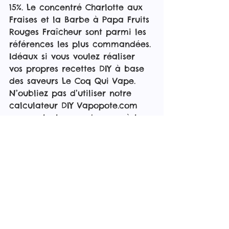
15%. Le concentré Charlotte aux 
Fraises et la Barbe à Papa Fruits 
Rouges Fraîcheur sont parmi les 
références les plus commandées. 
Idéaux si vous voulez réaliser 
vos propres recettes DIY à base 
des saveurs Le Coq Qui Vape. 
N’oubliez pas d’utiliser notre 
calculateur DIY Vapopote.com 
pour calculer vos dosages à la 
perfection.
Formats et 
caractéristiques 
techniques
Format 50ml ZHC : flacon de 
60ml rempli à 50ml, prêt à 
accueillir un booster de 