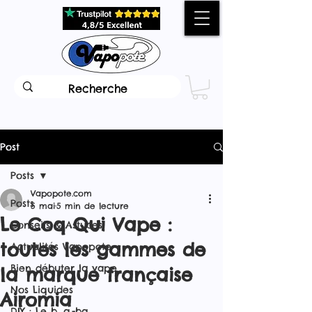
Post
Posts
Vapopote.com
Posts
5 mai
5 min de lecture
Le Coq Qui Vape :
Conseils & Astuces
toutes les gammes de
Actualités Vapopote
Bien débuter la vape
la marque française
Nos Liquides
Airomia
DIY : Le b. a.-ba