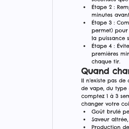
Étape 2 : Remp
minutes avant 
Étape 3 : Com
permet) pour 
la puissance 
Étape 4 : Évit
premières min
chaque tir.
Quand chan
Il n'existe pas d
de vape, du type 
comptez 1 à 3 sema
changer votre coil
Goût brulé pe
Saveur altrée
Production d