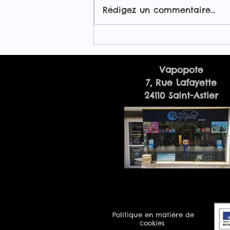
Rédigez un commentaire...
Trouver le meilleur e-
liquide sans nicotine :
guide complet pour
Vapopote
choisir un e-liquide 50ml
7, Rue Lafayette
sans nicotine
24110 Saint-Astier
Politique en matière de
cookies