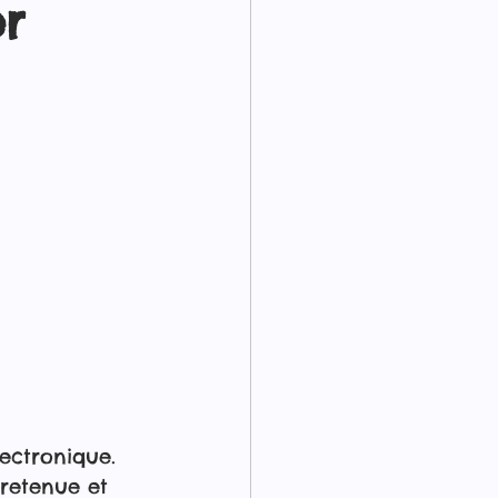
er
lectronique. 
tretenue et 