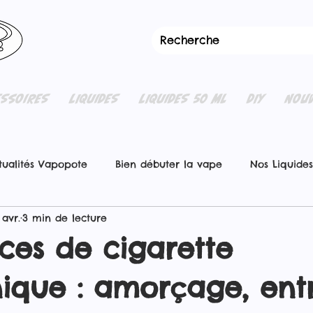
ESSOIRES
LIQUIDES
LIQUIDES 50 ML
DIY
NOUV
tualités Vapopote
Bien débuter la vape
Nos Liquides
 avr.
3 min de lecture
nces de cigarette
nique : amorçage, ent