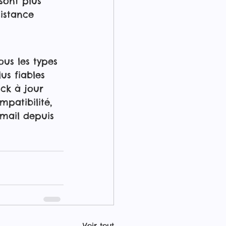
sont plus 
istance 
us les types 
us fiables 
ck à jour 
patibilité, 
mail depuis 
Voir tout