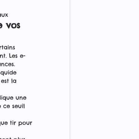
aux
e vos 
rtains 
t. Les e-
ances.
iquide 
est la 
dique une 
 ce seuil 
ue tir pour 