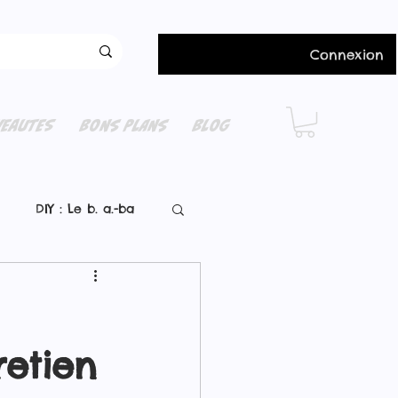
Connexion
EAUTES
BONS PLANS
BLOG
DIY : Le b. a.-ba
retien