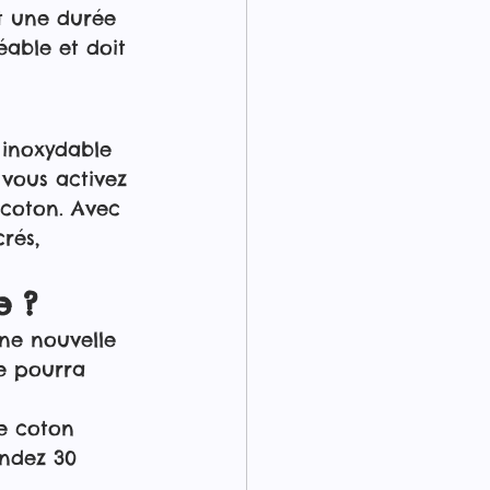
t une durée 
able et doit 
 inoxydable 
vous activez 
e coton. Avec 
rés, 
e ?
une nouvelle 
ne pourra 
le coton 
endez 30 