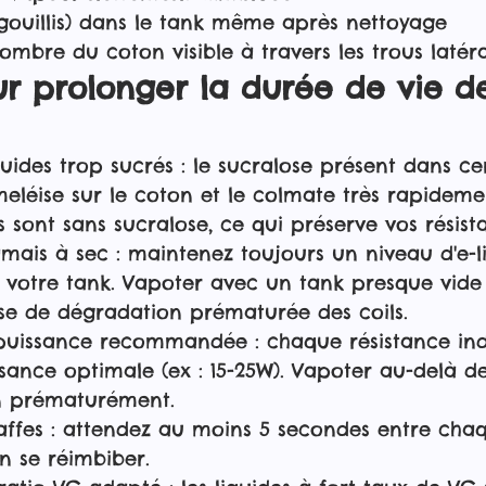
gouillis) dans le tank même après nettoyage
sombre du coton visible à travers les trous latér
r prolonger la durée de vie d
iquides trop sucrés : le sucralose présent dans ce
meléise sur le coton et le colmate très rapidemen
s sont sans sucralose, ce qui préserve vos résist
mais à sec : maintenez toujours un niveau d'e-l
s votre tank. Vapoter avec un tank presque vide 
e de dégradation prématurée des coils.
puissance recommandée : chaque résistance in
sance optimale (ex : 15-25W). Vapoter au-delà de
on prématurément.
affes : attendez au moins 5 secondes entre chaq
on se réimbiber.