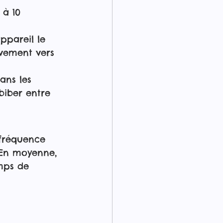
 à 10 
ppareil le 
ivement vers 
ans les 
biber entre 
 fréquence 
. En moyenne, 
emps de 