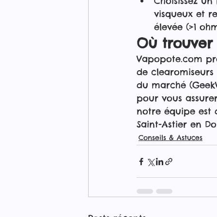
Choisissez un 
visqueux et r
élevée (>1 ohm
Où trouver 
Vapopote.com prop
de clearomiseurs 
du marché (GeekVa
pour vous assurer
notre équipe est 
Saint-Astier en D
Conseils & Astuces