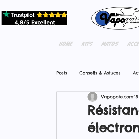
HOME
KITS
MATOS
ACC
Posts
Conseils & Astuces
Ac
Vapopote.com
18
Résista
électro