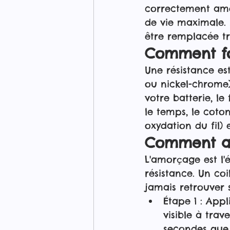
correctement amor
de vie maximale. 
être remplacée tr
Comment fo
Une résistance es
ou nickel-chrome)
votre batterie, le
le temps, le coto
oxydation du fil) 
Comment am
L'amorçage est l'é
résistance. Un co
jamais retrouver 
Étape 1 : Appl
visible à trav
secondes que 