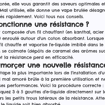
ée, elle vous garantit des saveurs optimales e
Mal utilisée, elle donne une vape brulée désagré
ès rapidement. Voici tous nos conseils.
nctionne une résistance ?
t composée d'un fil chauffant (en kanthal, acier
 enroulé autour d'un coton absorbant. Lorsque 
 fil chauffe et vaporise l'e-liquide imbibé dans l
n se colmate (dépôts de caramel des arômes suc
et la résistance perd en efficacité.
orçer une nouvelle résistanc
tape la plus importante lors de l'installation d'
il mal amoré brüle à la première utilisation et 
ses performances. Voici la procédure correcte :
iquez 3 à 5 gouttes d'e-liquide directement sur 
ers les petits trous latéraux de la résistance. Att
le liquide soit bien absorbé.