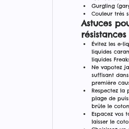
Gurgling (gar
Couleur très 
Astuces pou
résistances
Évitez les e-l
liquides cara
liquides Freak
Ne vapotez ja
suffisant dan
première caus
Respectez la 
plage de puis
brûle le cot
Espacez vos t
laisser le cot