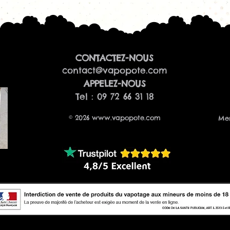
Conseils d'utilisati
Avant d'utiliser v
déposez quelqu
coton ;
installez la ré
remplissez le r
CONTACTEZ-NOUS
laissez repose
contact@vapopote.com
commencez à f
​APPELEZ-NOUS
d'augmenter p
Tel : 09 72 66 31 18
Cette procédure a
résistance et limi
© 2026
www.vapopote.com
Men
Caractéristiques
Marque :
Kange
Modèle :
SSOCC
Technologie :
Ve
Mèche :
coton 
Version princip
Puissance conse
Ceramic)
Type de vape :
Compatibilité :
matériels comp