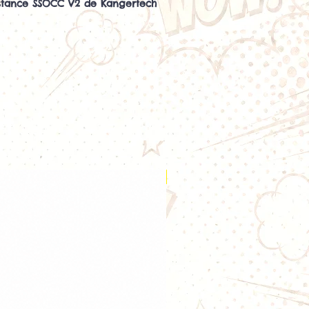
istance SSOCC V2 de Kangertech
OCC V2 de Kangertech
est une
 célèbre gamme
SSOCC (Stainless
ton Coil)
. Plus compacte que la
ion, elle adopte une conception
 Coil)
qui améliore la circulation
e une chauffe homogène et offre un
es saveurs.
la résistance
SSOCC V2 est vendue
vous permet de remplacer
istance nécessaire. Le fabricant
e généralement en
boîte de 5
Nouveauté
erformante pour une vape
tecture verticale et à son coton
s, la SSOCC V2 offre de
es :
itution des saveurs ;
gulière en e-liquide ;
nte ;
ène ;