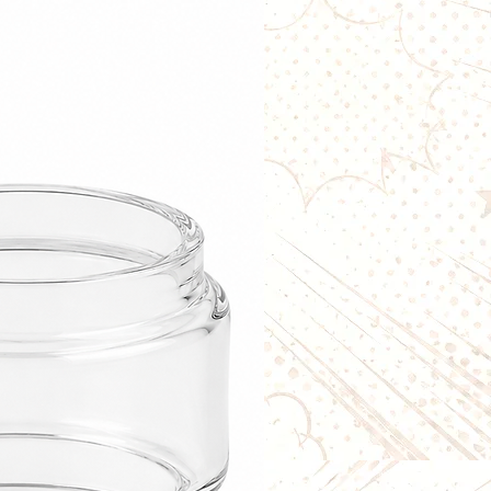
 vie.
ficie également d'un format
 les anciennes OCC tout en
le avec de nombreux matériels
es
el, plusieurs versions de la
 être proposées.
 0,5 Ω
lise un cœur en
céramique
, offrant
stitution des arômes et une
régulière en e-liquide.
illée :
35 à 60 W
inhalation directe (DL)
céramique (Ceramic Coil)
d'autres versions SSOCC (Nichrome,
 Steel ou Nickel) peuvent
sponibles.
SOCC V2 sont compatibles avec de