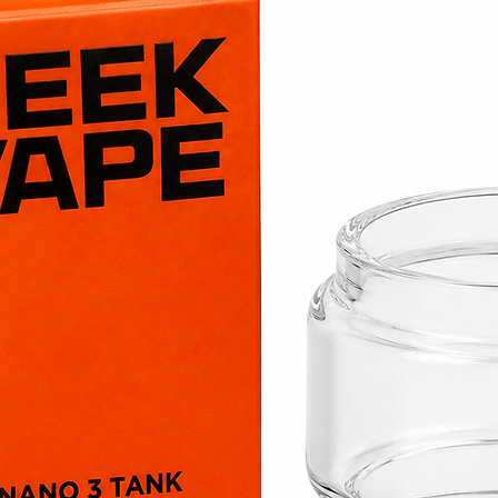
bonne durée de
La version
V2
béné
plus compact que
restant compatib
Kangertech.
Versions disponibl
Selon votre matéri
SSOCC V2 peuvent
SSOCC V2 Ceramic
Cette version uti
une excellente re
alimentation très 
Valeur :
0,5 Ω
Puissance conse
Type de vape : 
Technologie : 
Selon les stocks, 
Clapton, Stainless
également être di
Compatibilité
Les résistances S