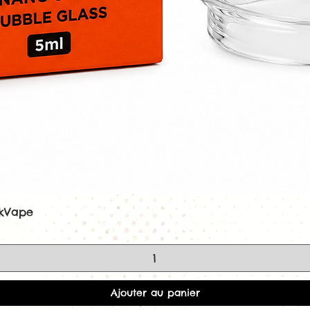
nombreux matérie
Kanger
Subtan
Kanger
Subtan
Kanger
Subtank
Kanger
Subtan
Kanger
TopTan
Kanger
TopTan
Kanger
NEBOX
Kits
TopBox Min
Kits
TopBox Na
Plusieurs kits
S
SSOCC.
Pourquoi choisir 
Résistance verti
ekVape
Aperçu rapide
Excellent rend
Coton organiq
Chauffe rapid
Bonne product
Compatible av
Kangertech
Ajouter au panier
Vendue à l'uni