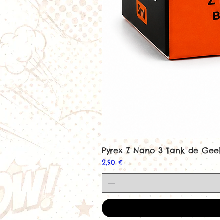
Pyrex Z Nano 3 Tank de Ge
Prix
2,90 €