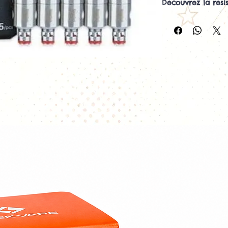
Découvrez la rés
La
résistance SS
évolution de la
Steel Organic Cot
première générat
verticale (Vertical
de l'air, favoris
excellent rendu d
Chez
Vapopote
, 
à l'unité
, ce qui 
uniquement la rés
la commercialis
résistances
.
Une résistance p
savoureuse
Grâce à son archi
organique japonai
nombreux avantag
excellente rest
alimentation ré
vapeur abonda
chauffe homog