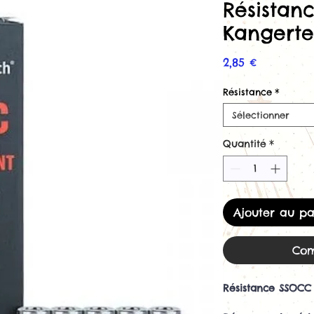
Résistan
Kangert
Prix
2,85 €
Résistance
*
Sélectionner
Quantité
*
Ajouter au pa
Com
Résistance SSOCC 