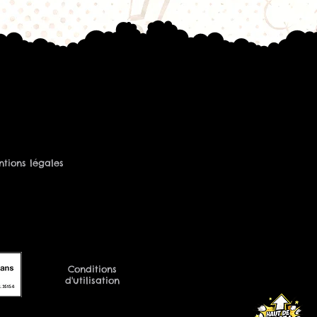
on
otre nouvelle résistance :
es gouttes d'e-liquide sur le
sistance dans le clearomiseur ;
éservoir ;
r entre
5 et 10 minutes
;
aible puissance avant
rogressivement.
méliore la durée de vie de la
te les risques de goût de brûlé.
tions légales
rtech
 V2
rtical Coil
organique japonais
ale :
Ceramic 0,5 Ω
illée :
35 à 60 W (version
Conditions
d'utilisation
inhalation directe (DL)
Subtank, TopTank, NEBOX et
atibles