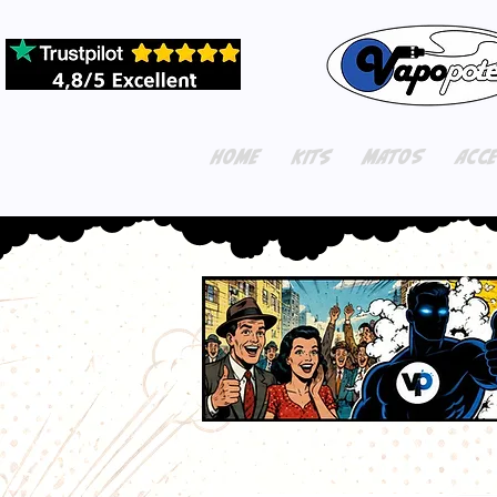
HOME
KITS
MATOS
ACC