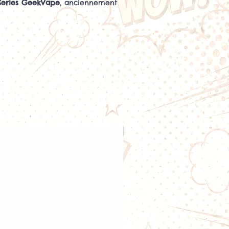
 Series GeekVape
, anciennement
ils
, sont conçues pour équiper
 Aegis et clearomiseurs Z Nano
ponibles dans plusieurs valeurs,
de passer d’une inhalation
TL
à une inhalation directe
DL
,
 et le matériel utilisés.
Mesh
favorise une chauffe rapide
-liquide, avec une bonne
aveurs et une production de
 Les nouvelles versions bénéficient
conception optimisée pour
Nouveauté
ation de dépôts et prolonger leur
à l’unité.
ésistances B Series GeekVape
Boost Version
ance :
60 à 75 W
:
DL très aérienne
vapeur très importante
 intense
e nicotine recommandé