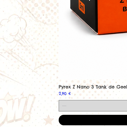
Pyrex Z Nano 3 Tank de Ge
Prix
2,90 €