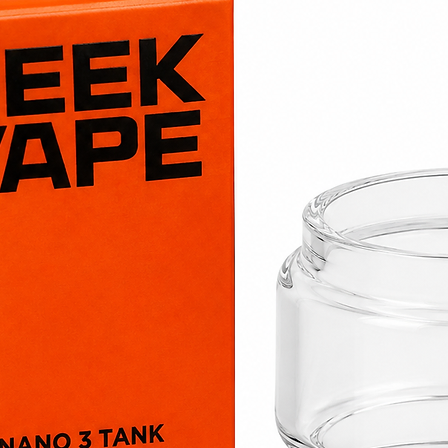
Version princi
équipements G
notamment l’Ae
B Series 0,20 Ω – 
Plage de puiss
Type de vape 
Vapeur dense 
Très bonne rest
Adaptée aux e-
végétale.
B Series 0,30 Ω – 
Plage de puiss
Type de vape 
Bon équilibre 
vapeur
Consommation p
0,20 Ω.
B Series 0,40 Ω – 
Plage de puiss
Type de vape 
Tirage légèreme