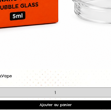
Excellente pré
Bon compromis
vapeur.
B Series 0,60 Ω – 
Plage de puiss
Type de vape 
Vape douce et 
Consommation 
liquide
Adaptée aux li
B Series 0,80 Ω –
Plage de puiss
Type de vape 
Tirage serré
ekVape
Aperçu rapide
Faible consom
Adaptée aux e-l
nicotine.
B Series 1,20 Ω – 
Plage de puiss
Type de vape 
Ajouter au panier
Sensations pro