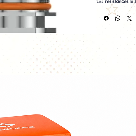
Les
résistances B
appelées
Boost Co
de nombreux pods
de la marque. Dis
elles permettent 
indirecte serrée
M
selon la résistance
Leur structure en
et homogène du e
restitution des s
vapeur régulière.
également d’une 
réduire l’accumul
durée de vie.
Résistance vendue 
Les différentes r
B Series 0,15 Ω – 
Plage de puiss
Type de vape 
Production de 
Vape chaude et
Faible taux d