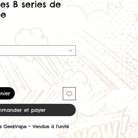
es B series de
pe
nier
mander et payer
es GeekVape – Vendue à l’unité