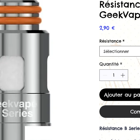
Résistanc
GeekVa
Prix
2,90 €
Résistance
*
Sélectionner
Quantité
*
Ajouter au pa
Com
Résistance B Seri