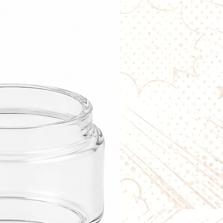
palement destinée aux
eekVape récents compatibles,
gis Force Pod.
Boost Version
ance :
50 à 58 W
:
DL
et abondante
itution des saveurs
liquides riches en glycérine
Boost Version
ance :
30 à 38 W
:
DL modérée ou RDL aérienne
entre saveurs et production de
lus raisonnable que la version
Boost Version
ance :
25 à 35 W
:
RDL
nt restrictif