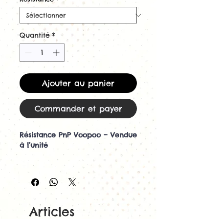
Quantité
*
Ajouter au panier
Commander et payer
Résistance PnP Voopoo – Vendue
à l’unité
Les
résistances PnP Voopoo
offrent une grande polyvalence,
avec des modèles adaptés à
l’inhalation indirecte
MTL
, à
l’inhalation directe restrictive
Articles
RDL
et à l’inhalation directe
DL
.