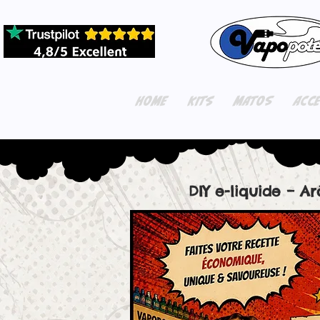
HOME
KITS
MATOS
ACC
DIY e-liquide – A