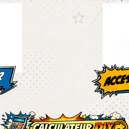
acce
r