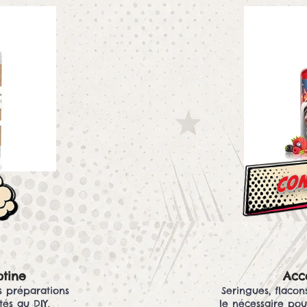
con
otine
Acce
s préparations
Seringues, flacon
és au DIY.
le nécessaire pou