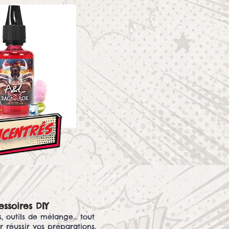
centrés
ssoires DIY
s, outils de mélange… tout
r réussir vos préparations.