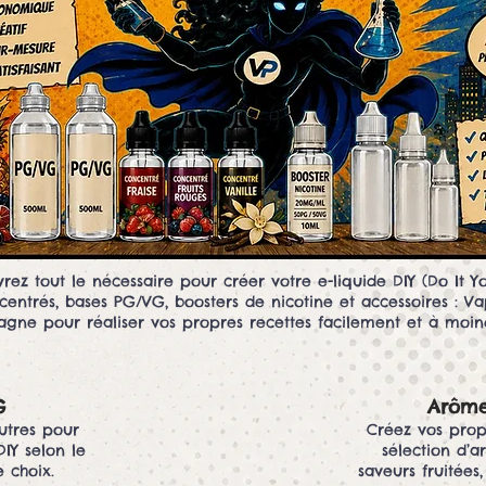
rez tout le nécessaire pour créer votre e-liquide DIY (Do It You
entrés, bases PG/VG, boosters de nicotine et accessoires : V
ne pour réaliser vos propres recettes facilement et à moin
G
Arôme
utres pour
Créez vos prop
DIY selon le
sélection d’
 choix.
saveurs fruitées