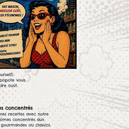
rself).
apopote vous
dre coût.
s concentrés
res recettes avec notre
arômes concentrés aux
, gourmandes ou classics.