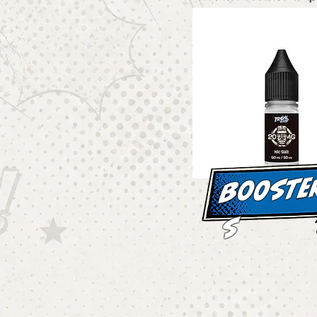
booste
s