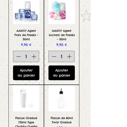
Additif Agent
Additif Agent
Frais de Freaks -
Sucrant de Freaks
30ml
- 30ml
Prix
Prix
9,90 €
9,90 €
Ajouter
Ajouter
au panier
au panier
Flacon Gradué
Flacon de 60ml
120ml Type
Twist Gradué
Chubby Gorilla