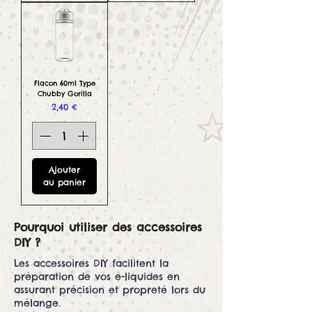
Flacon 60ml Type
Chubby Gorilla
Prix
2,40 €
Ajouter
au panier
Pourquoi utiliser des accessoires
DIY ?
Les accessoires DIY facilitent la
préparation de vos e-liquides en
assurant précision et propreté lors du
mélange.