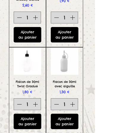
Prix
1,90 €
Prix
2,60 €
Ajouter
Ajouter
au panier
au panier
Flacon de 30ml
Flacon de 30ml
Twist Gradué
avec aiguille
Prix
Prix
1,80 €
1,30 €
Ajouter
Ajouter
au panier
au panier