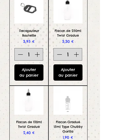
Decapsuleur
Flacon de 250ml
Bouteille
Twist Gradué
Prix
Prix
3,95 €
3,30 €
Ajouter
Ajouter
au panier
au panier
Flacon de 120ml
Flacon Gradué
Twist Gradué
15ml Type Chubby
Gorilla
Prix
2,40 €
Prix
1,90 €