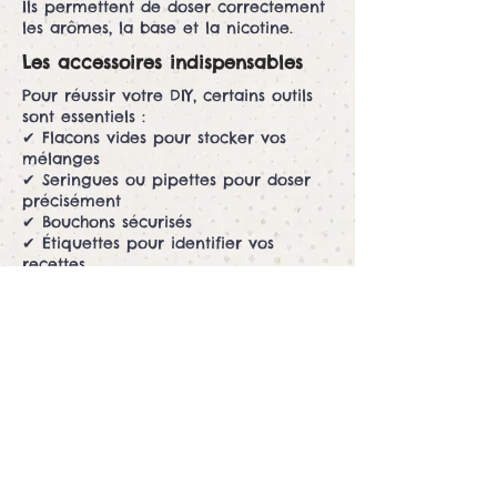
Ils permettent de doser correctement
les arômes, la base et la nicotine.
Les accessoires indispensables
Pour réussir votre DIY, certains outils
sont essentiels :
✔ Flacons vides pour stocker vos
mélanges
✔ Seringues ou pipettes pour doser
précisément
✔ Bouchons sécurisés
✔ Étiquettes pour identifier vos
recettes
Comment bien préparer son e-
liquide ?
✔ Utiliser un flacon adapté
✔ Respecter les dosages
✔ Bien mélanger les ingrédients
✔ Noter vos recettes
Un bon matériel facilite grandement
la réussite de vos préparations.
Conseils pratiques