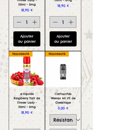
Dinner Lady -
50ml - 0mg
50ml - 0mg
Prix
18,90 €
Prix
18,90 €
Ajouter
Ajouter
au panier
au panier
Nouveauté
Nouveauté
e-liquide
Cartouches
Raspberry Tart de
Wenax M1 V2 de
Dinner Lady -
GeekVape
50ml - 0mg
Prix
3,00 €
Prix
18,90 €