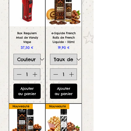
Box Requiem
e-liquide French
Mod de Vandy
Rolls de French
Vape
Liquide - 50ml
Prix
Prix
37,50 €
19,90 €
Ajouter
Ajouter
au panier
au panier
Nouveauté
Nouveauté