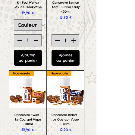
Kit Pod Wenax
Concentré Lemon
M2 de GeekVape
Tart - Dinner Lady
- 30ml
Prix
19,90 €
Prix
13,90 €
Ajouter
Ajouter
au panier
au panier
Nouveauté
Nouveauté
Concentré Twins -
Concentré Riders -
Le Coq qui Vape
Le Coq qui Vape
- 30ml
- 30ml
Prix
Prix
12,90 €
12,90 €