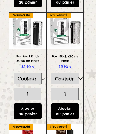
au panier
au panier
Nouveauté
Nouveauté
Box Mod iStick
Box iStick X80 de
XC100 de Eleaf
Eleaf
Prix
Prix
35,90 €
35,90 €
Ajouter
Ajouter
au panier
au panier
Nouveauté
Nouveauté