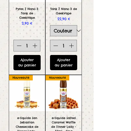
Pyrex Z Nano 3
Tank Z Nano 3 de
Tank de
GeekVape
GeekVape
Prix
22,90 €
Prix
2,90 €
Ajouter
Ajouter
au panier
au panier
Nouveauté
Nouveauté
e-liquide San
e-liquide Salted
Sebastian
Caramel Waffle
Cheesecake de
de Dinner Lady -