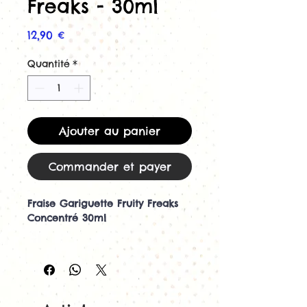
Freaks - 30ml
Prix
12,90 €
Quantité
*
Ajouter au panier
Commander et payer
Fraise Gariguette Fruity Freaks
Concentré 30ml
Découvrez le concentré
Fraise Gariguette Fruity Freaks
30ml
Retrouvez toute l'intensité d'une
fraise française d'exception avec