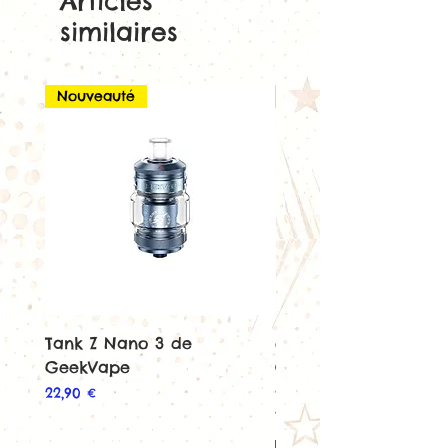
Articles
similaires
Nouveauté
Nouveauté
Tank Z Nano 3 de
e-liquide San Sebast
GeekVape
Cheesecake de Dinn
- 50ml - 0mg
Prix
22,90 €
Prix
18,90 €