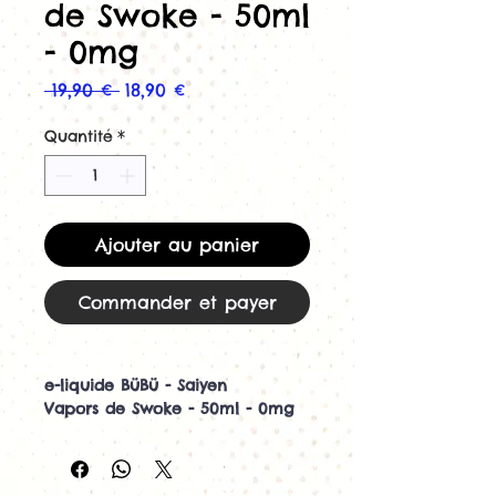
de Swoke - 50ml
- 0mg
Prix
Prix
 19,90 € 
18,90 €
original
promotionnel
Quantité
*
Ajouter au panier
Commander et payer
e-liquide BüBü - Saiyen
Vapors de Swoke - 50ml - 0mg
Le
Bübü
de la gamme Saiyen
Vapors, élaborée par Swoke, est