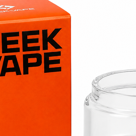
Origine
🇫🇷 F
Saveurs
Choux 
chantil
✅ Les points forts
📌
Saveur ultra 
🍬
Recette gou
sans notes artif
🇫🇷 Fabriqué 
💸 Format boos
sans altérer le
🧪 Conseils de do
Pour obtenir 
ajoute
1 booste
50 ml → total 6
2 boosters
= ~6
Ne pas dépas
l’intensité des