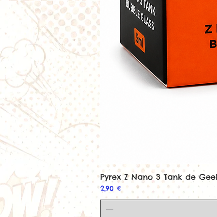
Pyrex Z Nano 3 Tank de Ge
Prix
2,90 €