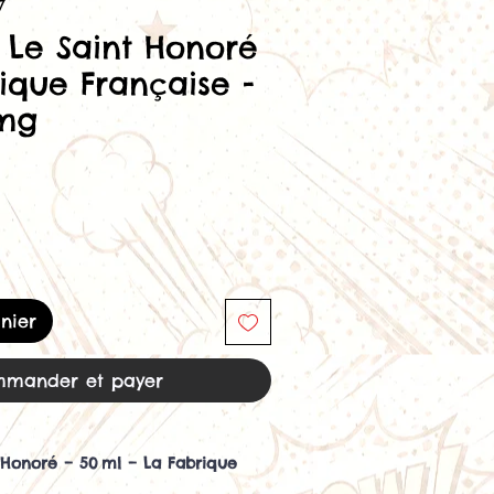
7
e Le Saint Honoré
ique Française -
0mg
nier
mander et payer
t Honoré – 50 ml – La Fabrique