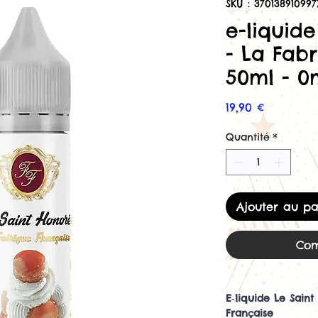
SKU : 370138910997
e-liquid
- La Fabr
50ml - 
Prix
19,90 €
Quantité
*
Ajouter au pa
Com
E‑liquide Le Sain
Française