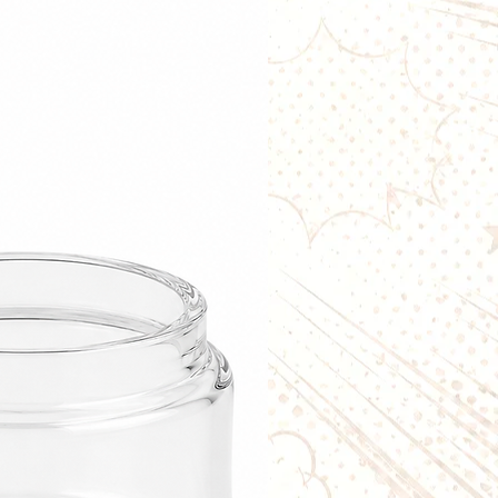
rance
caramelisés, crème vanille &
ly
réaliste
de Saint-Honoré pâtissier
rmande parfaitement équilibrée
,
icielles
et conditionné en France
table : flexible, économique et
s arômes
sage
un
e‑liquide nicotiné à 3 mg/ml
,
r 10 ml (20 mg/ml)
au flacon
0 ml
 mg/ml, total 70 ml
ser
2 boosters
pour préserver
 arômes