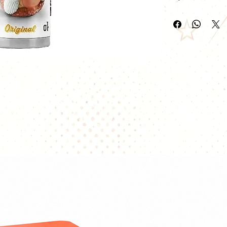
L’hommage ultime 
caramel, crème va
flacon
Chaque puff de
L
cœur d'une pâtiss
des
choux caramé
diplomate
, repos
feuilletée
, le tou
chantilly légère
. 
parfaite pour les 
⚙️ Caractéristiqu
Attribut
Détail
Contenanc
50 ml 
e
booste
Ratio
40/60 
PG/VG
vapeu
Nicotine
0 mg
Taux
Surdos
arômes