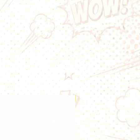
au dessert classique : choux,
nille et chantilly dans un seul
e Saint Honoré
t’emmène au
erie française emblématique :
lisés
fourrés d’une
crème vanille
ant sur une
base de pâte
t surmonté d’une généreuse
Une vape ultra-gourmande,
amateurs de desserts raffinés.
es techniques
(dans un flacon 60 ml prêt à
Nouveauté
r)
→ équilibre parfait
r/saveurs
é → saveurs intenses