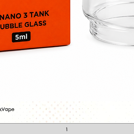
⚠️ À savoir
Secoue vigour
Conserve à l’ab
hors de portée
Voir tous les e-l
ekVape
Aperçu rapide