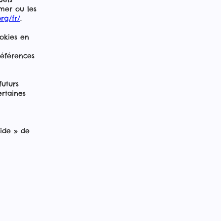
mer ou les
rg/fr/
.
okies en
éférences
futurs
rtaines
Aide » de