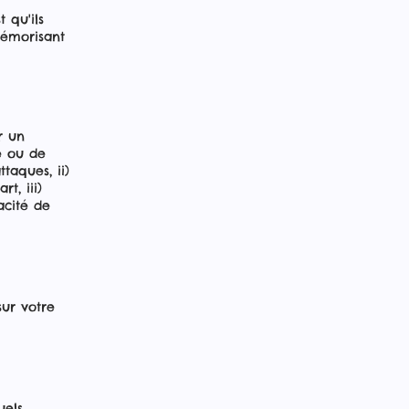
 qu'ils
mémorisant
r un
é ou de
ttaques, ii)
t, iii)
acité de
sur votre
uels