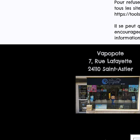
Pour refuse
tous les sit
https://too
Il se peut 
encourageo
information
Vapopote
7, Rue Lafayette
24110 Saint-Astier