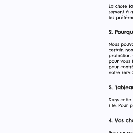
La chose la
servent à 
les préfére
2. Pourqu
Nous pouvon
certain nom
protection 
pour vous f
pour contrô
notre servi
3. Tablea
Dans cette 
site. Pour p
4. Vos cho
Pour en sav