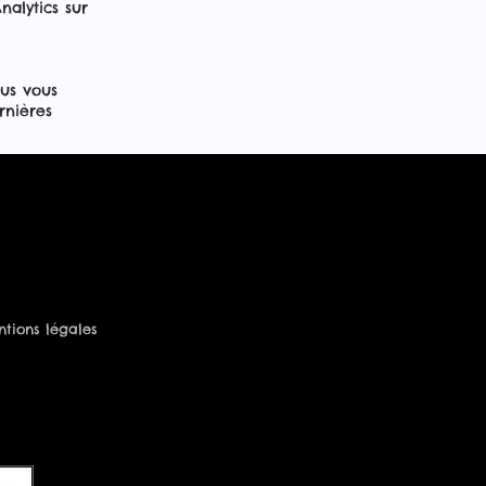
alytics sur
ous vous
rnières
tions légales