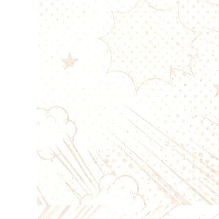
n simple ;
 pour les e-liquides classiques,
otine ou le CBD selon la valeur
rsions disponibles
sh
esh destinée à une vape plus
Mesh
ommandée :
10 à 25 W
estrictive.
e Coton
omis entre vapeur et saveurs.
ue
ommandée :
8 à 25 W
rement aérienne.
 Coton
ape serrée et des saveurs