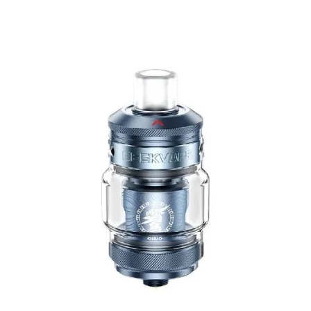
une installatio
une vape idéale
les sels de nic
choisie.
Les différentes ve
GS Air 0,35 Ω Me
Une résistance M
aérienne.
Valeur :
0,35 Ω
Technologie : 
Puissance rec
Vape RDL / DL r
GS Air 0,75 Ω Pur
Le meilleur compr
Valeur :
0,75 Ω
Coton organiq
Puissance rec
Vape MTL légè
GS Air 1,2 Ω Pure
Idéale pour une v
intenses.