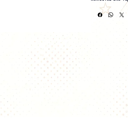
résistances GS Air
Les
résistances GS
clearomiseurs d
vape en inhalatio
riche en saveurs. 
elles permettent 
préférences, que
proche de la ciga
légèrement plus a
Chez
Vapopote
, 
vendues à l'unité
remplacer unique
avez besoin. Le f
généralement e
Une gamme polyva
Les résistances GS
Kanthal
, du
Mesh
inoxydable. Elles 
une excellente 
une faible con
une bonne auto