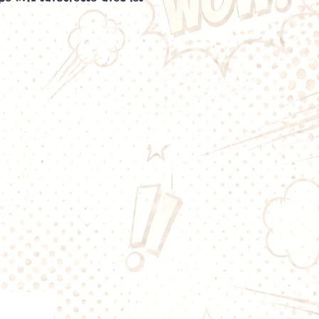
 Air Eleaf
sont conçues pour les
e la gamme
GS Air
et offrent une
n indirecte (MTL) économique et
Disponibles en plusieurs valeurs,
d'adapter votre tirage selon vos
 vous recherchiez une vape serrée
rette traditionnelle ou un tirage
érien.
les
résistances GS Air Eleaf sont
, ce qui vous permet de
ment la résistance dont vous
Nouveauté
abricant les commercialise
n
boîte de 5 résistances
.
lente pour tous les vapoteurs
 Air utilisent selon les versions du
, du
Nickel (Ni200)
ou de l'acier
sont reconnues pour :
restitution des saveurs ;
sommation d'e-liquide ;
nomie de batterie ;