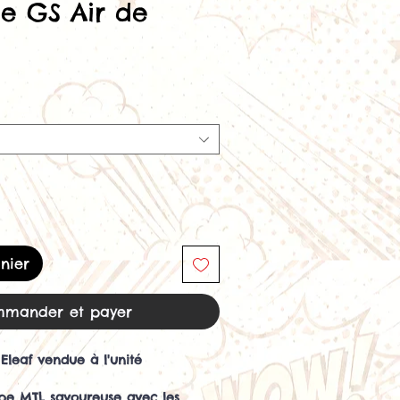
ce GS Air de
nier
mander et payer
 Eleaf vendue à l'unité
pe MTL savoureuse avec les