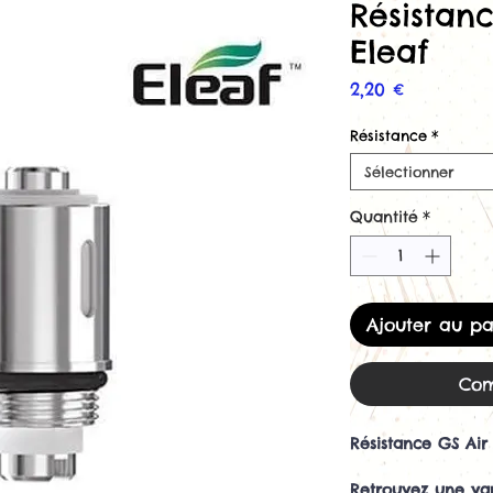
Résistan
Eleaf
Prix
2,20 €
Résistance
*
Sélectionner
Quantité
*
Ajouter au pa
Com
Résistance GS Air
Retrouvez une va