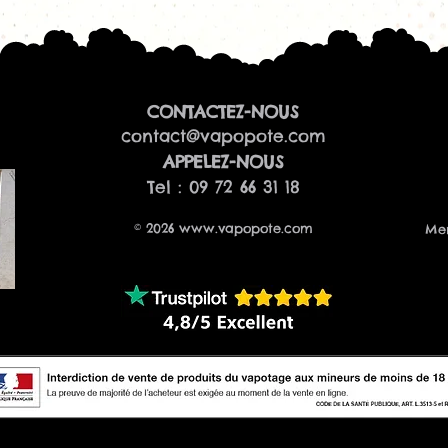
GS Air M
GS Air MS
GS Tank
GS Drive
GS Baby
CONTACTEZ-NOUS
GS Basal
contact@vapopote.com
Kits iStick Amn
​APPELEZ-NOUS
Tance et Tance
Tel : 09 72 66 31 18
iTap Pod (certa
Pourquoi choisir l
Plusieurs valeu
© 2026
www.vapopote.com
Men
Vape MTL éco
Excellente rest
Faible consomm
Installation rap
Compatibles a
Eleaf
Vendues à l'un
Conseils d'utilisati
Avant la première 
versez quelques