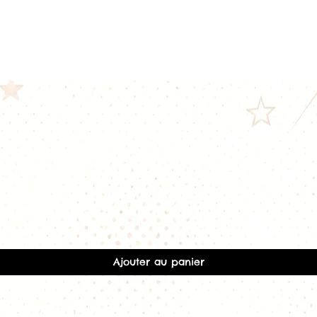
Valeur :
1,2 Ω
Puissance rec
Vape MTL.
GS Air 1,5 Ω Dual 
La version histori
Valeur :
1,5 Ω
Double résista
Puissance rec
Vape très serr
GS Air 0,15 Ω Ni2
Version destinée
température (TC)
.
Valeur :
0,15 Ω
Fil résistif : Ni
À utiliser uni
Aperçu rapide
TC.
Compatibilité
Les résistances G
Ajouter au panier
Eleaf GS Air
GS Air 2
GS Air 3
GS Air 4