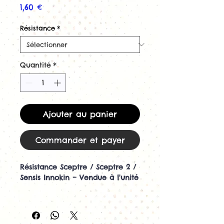
Prix
1,60 €
Résistance
*
Quantité
*
Ajouter au panier
Commander et payer
Résistance Sceptre / Sceptre 2 /
Sensis Innokin – Vendue à l'unité
Les
résistances S Coil Innokin
sont spécialement conçues pour
les pods
Sceptre
,
Sceptre 2
,