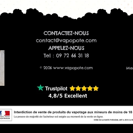
GeekVape Wen
GeekVape G18 
GeekVape Sire
GeekVape Sire
GeekVape DF D
CONTACTEZ-NOUS
GeekVape DIGI
contact@vapopote.com
Selon la version c
​APPELEZ-NOUS
spécifiquement d
Tel : 09 72 66 31 18
aux appareils G18/
vérifier la compat
l'achat.
© 2026
www.vapopote.com
Men
Quel e-liquide util
Pour profiter plei
Résistance 0.6 Ω
E-liquides
50/5
Nicotine faibl
Résistance 0.8 Ω
E-liquides
50/5
Nicotine classi
Résistances 1.0 Ω, 
E-liquides
50/5