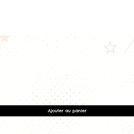
Vape serrée
Compatible ave
UNO.
G Series 1.2 Ω S
Plage de puiss
Type de vape 
Sensations proc
Développée po
Tank
et le
Sire
G Series 1.8 Ω
Plage de puiss
Type de vape 
Faible consom
Idéale pour les
de nicotine.
Aperçu rapide
Compatibilité
Les résistances
Ge
compatibles avec 
Ajouter au panier
GeekVape Aegi
GeekVape AP2 
GeekVape Wena
GeekVape Wen