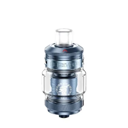
Plage de puiss
Type de vape 
Vape douce
Très bon rend
Convient parfai
G Series 1.0 Ω Me
Plage de puiss
Type de vape 
Tirage serré
Consommation r
liquide
Compatible avec
G Series 1.2 Ω ST
Plage de puiss
Type de vape 
Très bonne rest
Conçue pour le
compatibles.
G Series 1.2 Ω M
Plage de puiss
Type de vape 