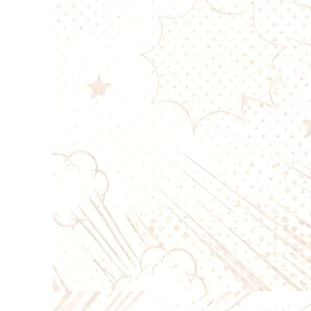
ance :
12 à 15 W
:
MTL aérien
u aromatique
tement aux e-liquides nicotinés.
sh
ance :
10 à 12 W
:
MTL
éduite de batterie et de e-
 les sels de nicotine.
ance :
9,5 à 11,5 W
:
MTL
itution des saveurs
s Wenax Stylus et appareils
ance :
10 à 12 W
:
MTL