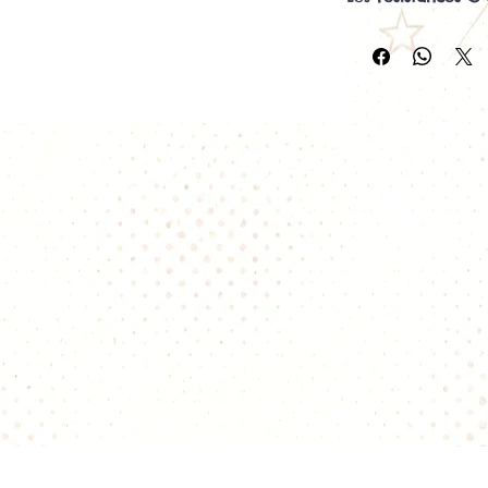
pour offrir une v
en inhalation ind
restrictive
RDL
. G
leur conception en
assurent une cha
restitution des a
Compatibles ave
notamment les
W
Starter Pen
, elles
les vapoteurs re
et savoureuse.
Résistance vendue 
Les différentes ré
G Series 0.6 Ω Me
Plage de puiss
Type de vape 
Tirage semi-aé
Très bon équil
Compatible ave
60/40 PG/VG.
G Series 0.8 Ω Me