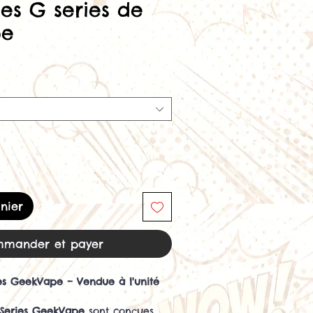
ces G series de
pe
nier
mander et payer
es GeekVape – Vendue à l'unité
 Series GeekVape
sont conçues