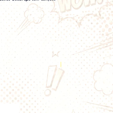
ape riche en saveurs, aussi bien
irecte
MTL
qu'en inhalation directe
râce à leur technologie
Mesh
ou à
 Kanthal selon les versions, elles
uffe homogène, une excellente
rômes et une bonne longévité.
c de nombreux pods GeekVape,
enax
,
Aegis Pod
,
AP2
et le
G18
 constituent une référence pour
cherchant une vape économique
à l'unité.
Nouveauté
sistances G Series
sh
ance :
13 à 18 W
:
RDL
rien
ibre entre vapeur et saveurs
c les e-liquides en 50/50 ou
sh