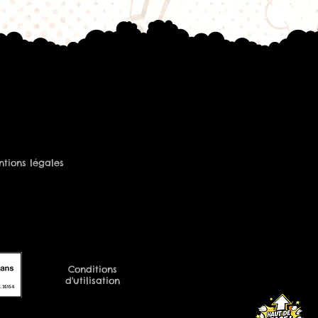
ax S-C
Starter Pen
n G MTL Tank
n G MTL Tube Kit
U Pod Kit
-UNO Pod Kit
hoisie, certaines résistances sont
estinées aux modèles Wenax ou
Siren G. Il est conseillé de
ibilité avec votre matériel avant
tions légales
iser ?
nement des résistances G Series :
0
,
60/40
ou
40/60 PG/VG
e à moyenne
0 PG/VG
Conditions
que ou sels de nicotine
d'utilisation
1.2 Ω et 1.8 Ω
0 PG/VG