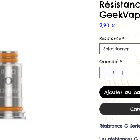
Résistan
GeekVa
Prix
2,90 €
Résistance
*
Sélectionner
Quantité
*
Ajouter au pa
Com
Résistance G Seri
Les
résistances G