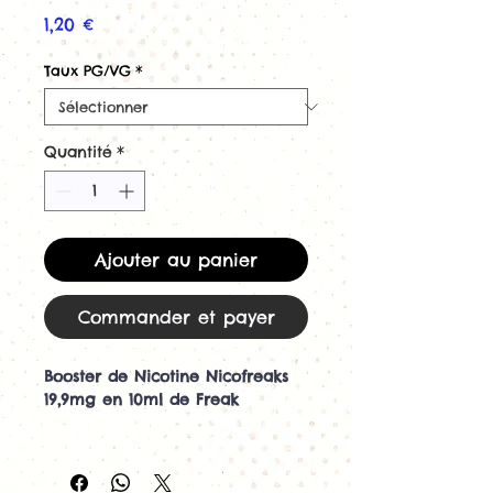
Prix
1,20 €
Taux PG/VG
*
Quantité
*
Ajouter au panier
Commander et payer
Booster de Nicotine Nicofreaks
19,9mg en 10ml de Freak
Découvrez nos boosters de
nicotine made in DiyFREAKS et
TPD Ready France.