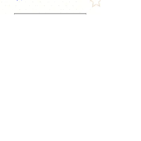
Ajouter au panier
© 2026
www.vapopote.com
​APPELEZ-NOUS
Tel :
09 72 66 31 18