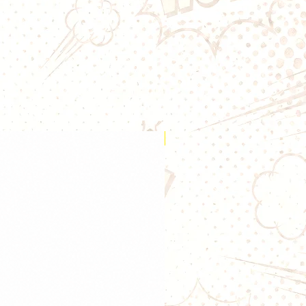
00
à accu (non fourni). Se
ge écran de 1.08 pouce. La
aramètres de vapotage se fera
airement. La
box Geekvape Aegis
articulièrement puissante si vous
omiseur subohm.
lo 2 de 100W
ation
Nouveauté