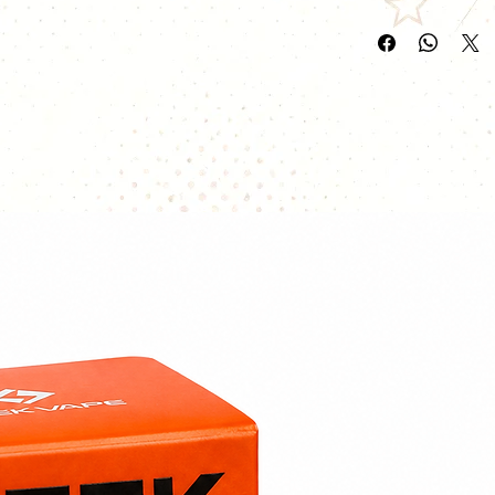
box Geekvape S1
compose d'un lar
lecture de vos p
rapidement et cl
Solo 2
S100 sera p
adoptez un clear
1 box Aegis So
1 câble USB-C
1 notice d’utilis