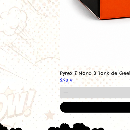
Pyrex Z Nano 3 Tank de Ge
Prix
2,90 €