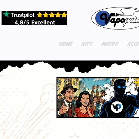
HOME
KITS
MATOS
ACC