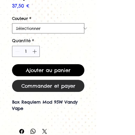
Prix
37,50 €
Couleur
*
Quantité
*
Ajouter au panier
Commander et payer
Box Requiem Mod 95W Vandy
Vape
Découvrez la Requiem Mod 95W
de Vandy Vape
La Requiem Mod est une box