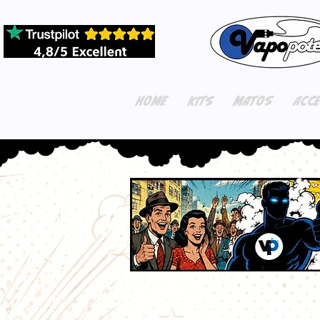
HOME
KITS
MATOS
ACC