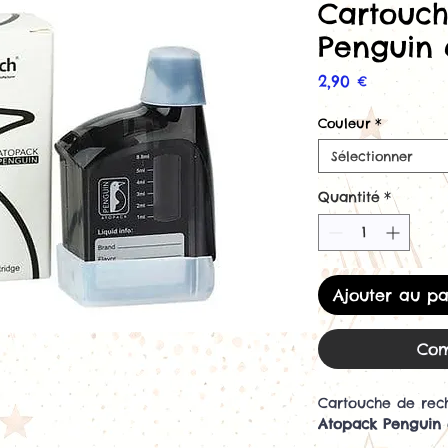
Cartouc
Penguin 
Prix
2,90 €
Couleur
*
Sélectionner
Quantité
*
Ajouter au pa
Com
Cartouche de rec
Atopack Penguin 