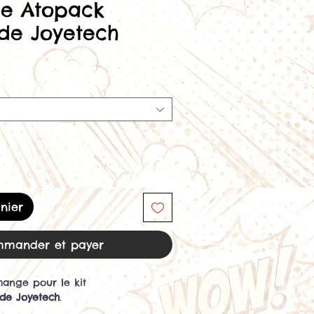
he Atopack
de Joyetech
nier
mander et payer
hange pour le kit
de Joyetech
.