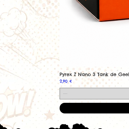
Pyrex Z Nano 3 Tank de Ge
Prix
2,90 €