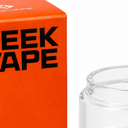
📦
Ve
Conditionneme
nt
📌
Ex
Compatibilité
Sk
✅ Points forts
🛠️
Pas besoin 
remplaces, tu 
💧
Contenance 
recharges
🚀
Installation 
🤐
Zéro fuite
gr
🔁
Compatible a
Tornado Skylin
Vendu à l'unité