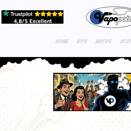
HOME
KITS
MATOS
ACC