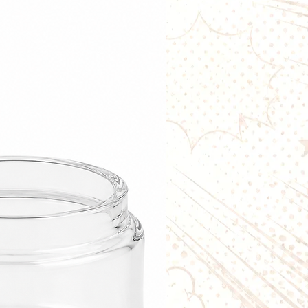
ndu à l'unité
clusivement avec le
kit Tornado
ylin de Gobar
de résistance à changer
: tu
vapes
10 ml
= + d’autonomie, - de
rapide
avec système magnétique
âce au joint latéral hermétique
vec toutes les versions de