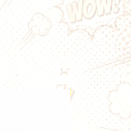
ar, pas ta patience. Vape et
de vie à ton
Tornado Skylin
avec
e remplacement
spécialement
 pod ! Avec leur contenance
ml
, leur
tirage serré automatique
,
 intégrée
, ces cartouches sont
vape pratique, propre, et ultra
es techniques
tail
 ml
lon modèle : 0.8 Ω, 0.6 Ω
Nouveauté
mantée – facile à
ipser/déclipser
r bouchon latéral en silicone –
opre et rapide
rré MTL, activation automatique
uto-draw)