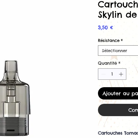
Cartouch
Skylin d
Prix
3,50 €
Résistance
*
Sélectionner
Quantité
*
Ajouter au pa
Com
Cartouches Torna