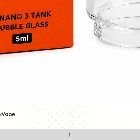
ekVape
Aperçu rapide