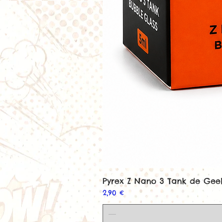
Pyrex Z Nano 3 Tank de Ge
Prix
2,90 €