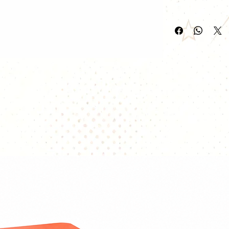
Recharge ton Gob
rebelote.
Donne une secon
ces
cartouches d
conçues pour ton
généreuse de
10 
et leur
résistance
idéales pour une 
nomade.
⚙️ Caractéristiqu
Attribut
Dé
💧
Contenance
10
⚙️
Résistance
Se
intégrée
🔄
Installation
Ai
cl
🚫
Remplissage
Pa
pr
🔄
Tirage
Se
(a