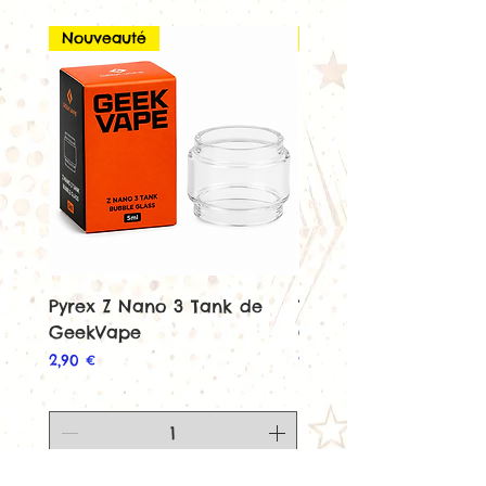
Vendu sans accu
Nouveauté
Nouveauté
Pyrex Z Nano 3 Tank de
Tank Z Nano 3 de
GeekVape
GeekVape
Prix
Prix
2,90 €
22,90 €