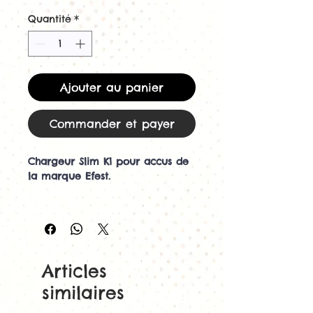
Quantité
*
Ajouter au panier
Commander et payer
Chargeur Slim K1 pour accus de
la marque Efest.
Permet le rechargement d'un
grand nombre d'accus: 20700,
18650, 18350, 16340, 10440, 26650,
18500, 17340, 14500, 26500.
Articles
Chargeur pour batterie
similaires
rechargeable Li-ion 3.7V