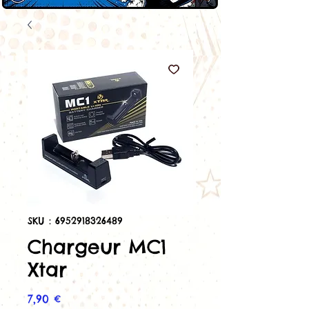
SKU : 6952918326489
Chargeur MC1
Xtar
Prix
7,90 €