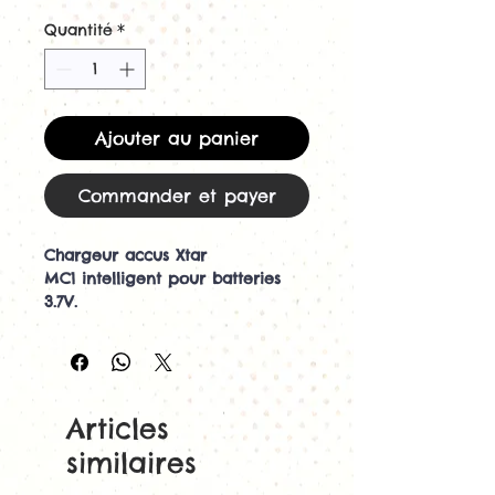
Quantité
*
Ajouter au panier
Commander et payer
Chargeur accus Xtar
MC1 intelligent pour batteries
3.7V.
Compatible avec toutes les
tailles d’accus : 10440 / 14500 /
17670 / 18500 / 18650 / 18700 /
26650…
Articles
Compact et pratique,
similaires
le chargeur MC1 peut se
brancher en USB (voiture,