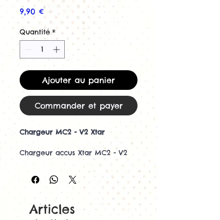
Prix
9,90 €
Quantité
*
Ajouter au panier
Commander et payer
Chargeur MC2 - V2 Xtar
Chargeur accus Xtar MC2 - V2
intelligent pour batteries 3.7V.
Il peut charger 2 accus en
même temps.
Compatible avec toutes les
tailles d’accus : 10440 / 14500 /
Articles
17670 / 18500 / 18650 / 18700 /