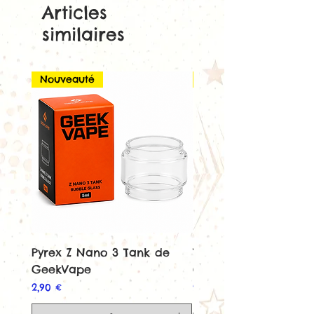
Articles
Capacité de 1,8 ml
similaires
Nouveauté
Nouveauté
Pyrex Z Nano 3 Tank de
Tank Z Nano 3 de
GeekVape
GeekVape
Prix
Prix
2,90 €
22,90 €