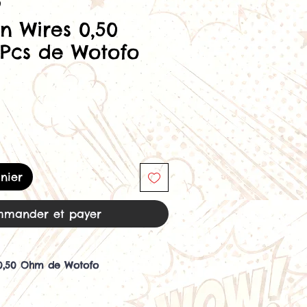
0
en Wires 0,50
Pcs de Wotofo
nier
mander et payer
 0,50 Ohm de Wotofo
 5 coils pre-fabriqués.