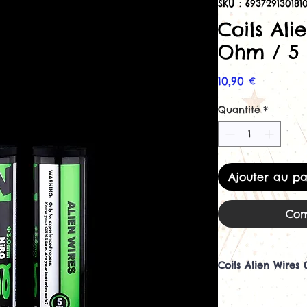
SKU : 693729130181
Coils Ali
Ohm / 5 
Prix
10,90 €
Quantité
*
Ajouter au pa
Com
Coils Alien Wires
Vendu en boite de