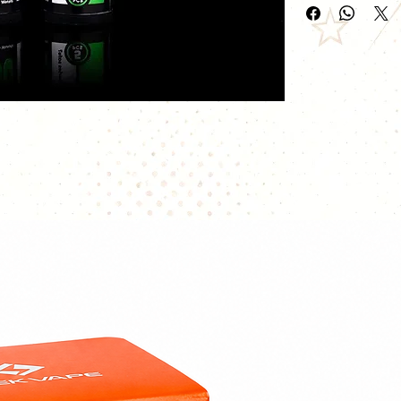
Les coils pré-fab
ceux qui trouvent
coils ennuyeuse. 
offrent une inten
une vaste producti
coils préfabriqués
travail fastidieux.
Wotofo entrent e
aux reconstructeu
rouler leur coils 
Wotofo peuvent él
travail précis, of
remarquable et 
vapeur.
Matière : Ni80
Résistance / co
Nombre de pièc
Dimensions : 
Diamètre inte