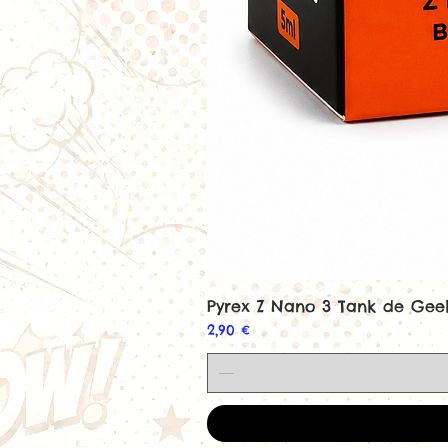
Pyrex Z Nano 3 Tank de Ge
Prix
2,90 €