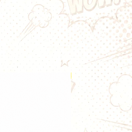
riqués Wotofo sont pratiques pour
 la construction de
Ces résistances préfabriquées
sité de saveur exceptionnelle avec
on de vapeur. L’utilisation de
 est le meilleur moyen d’éviter le
 C'est là que les coils préconstruits
n jeu pour offrir une commodité
rs qui n'ont parfois pas envie de
à la main. Les coils préconstruits
iminer les tracas grâce à leur
frant une intensité de saveur
Nouveauté
une immense production de
il : 0,5ohm
es : 5
3*30GA + 38GA
rne : 3mm