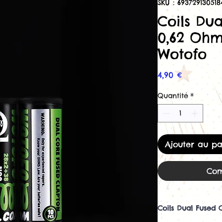
SKU : 693729130518
Coils Du
0,62 Ohm
Wotofo
Prix
4,90 €
Quantité
*
Ajouter au pa
Com
Coils Dual Fused