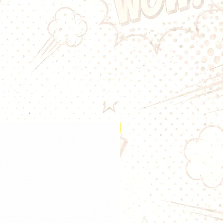
 10 coils pre-fabriqués.
riqués Wotofo sont pratiques pour
 la construction de
Ces résistances préfabriquées
sité de saveur exceptionnelle avec
on de vapeur. L’utilisation de
 est le meilleur moyen d’éviter le
 C'est là que les coils préconstruits
n jeu pour offrir une commodité
rs qui n'ont parfois pas envie de
à la main. Les coils préconstruits
Nouveauté
iminer les tracas grâce à leur
frant une intensité de saveur
une immense production de
ment
ne de contact avec le jus
tre jus couche par couche
ans une structure stable