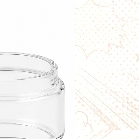
déformation
 d'utilisation
er et à entretenir
il : 0,62ohm
es : 10
2*28GA + 38GA
rne : 3mm