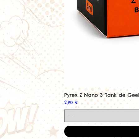
Pyrex Z Nano 3 Tank de Ge
Prix
2,90 €