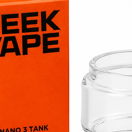
5. Résistant à la 
6. Haute durabilité
7. Facile à nettoy
Matière : Ni80
Résistance / co
Nombre de pièc
Dimensions : 
Diamètre inte