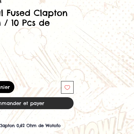
4
al Fused Clapton
 / 10 Pcs de
nier
mander et payer
 Clapton 0,62 Ohm de Wotofo