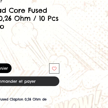
07
ad Core Fused
0,26 Ohm / 10 Pcs
fo
nier
mander et payer
Fused Clapton 0,26 Ohm de