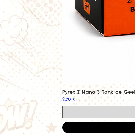
Pyrex Z Nano 3 Tank de Ge
Prix
2,90 €