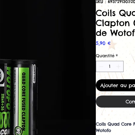
SKU : 69372913052
Coils Qu
Clapton 
de Woto
Prix
5,90 €
Quantité
*
Ajouter au pa
Com
Coils Quad Core 
Wotofo