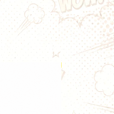
 10 coils pre-fabriqués.
riqués Wotofo sont pratiques pour
 la construction de
Ces résistances préfabriquées
sité de saveur exceptionnelle avec
on de vapeur. L’utilisation de
 est le meilleur moyen d’éviter le
 C'est là que les coils préconstruits
n jeu pour offrir une commodité
rs qui n'ont parfois pas envie de
Nouveauté
à la main. Les coils préconstruits
iminer les tracas grâce à leur
frant une intensité de saveur
une immense production de
il : 0,26ohm
es : 10
4*28GA + 36GA