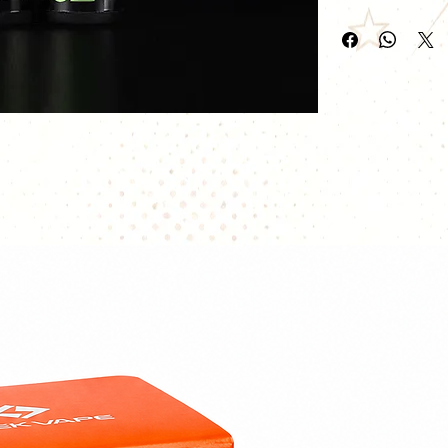
Vendu en boite de
Les coils pré-fab
ceux qui trouvent
coils ennuyeuse. 
offrent une inten
une vaste producti
coils préfabriqués
travail fastidieux.
Wotofo entrent e
aux reconstructeu
rouler leur coils 
Wotofo peuvent él
travail précis, of
remarquable et 
vapeur.
Matière : Ni80
Résistance / co
Nombre de pièc
Dimensions : 