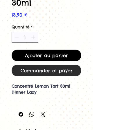
30ml
Prix
13,90 €
Quantité
*
Ajouter au panier
Commander et payer
Concentré Lemon Tart 30ml
Dinner Lady
Découvrez le concentré Lemon
Tart 30ml par Dinner Lady
Le concentré Lemon Tart 30ml
de Dinner Lady est devenu une
véritable référence mondiale