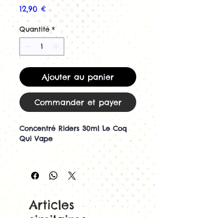
Prix
12,90 €
Quantité
*
Ajouter au panier
Commander et payer
Concentré Riders 30ml Le Coq
Qui Vape
Découvrez le concentré Riders
30ml par Le Coq Qui Vape
Le concentré Riders 30ml de Le
Coq Qui Vape est un
incontournable pour les
Articles
amateurs de recettes