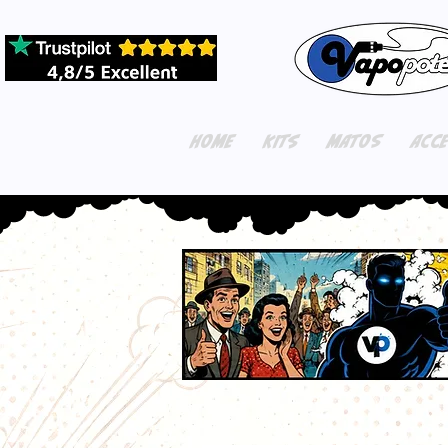
HOME
KITS
MATOS
ACC