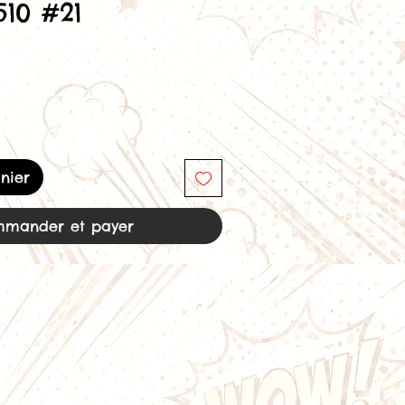
510 #21
nier
mander et payer