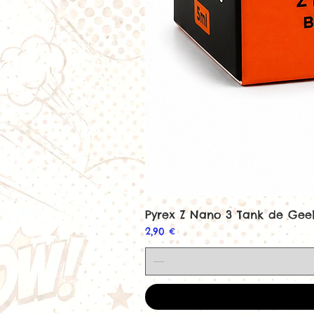
Pyrex Z Nano 3 Tank de Ge
Prix
2,90 €