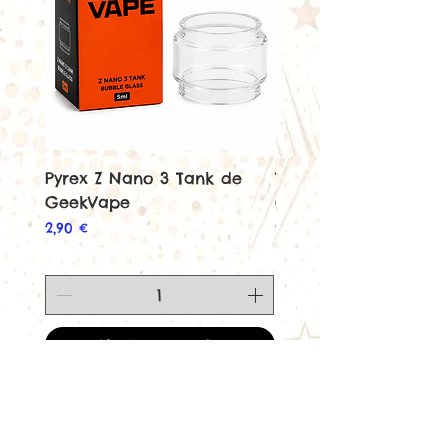
Pyrex Z Nano 3 Tank de
Tank Z Nano 3 de
GeekVape
GeekVape
Prix
Prix
2,90 €
22,90 €
Ajouter au panier