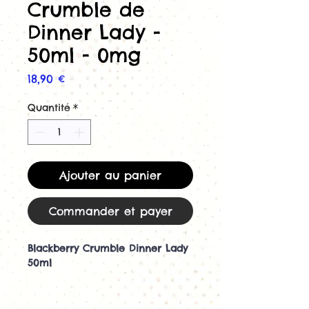
Crumble de
Dinner Lady -
50ml - 0mg
Prix
18,90 €
Quantité
*
Ajouter au panier
Commander et payer
Blackberry Crumble Dinner Lady
50ml
Découvrez le e-liquide
Blackberry Crumble 50ml par