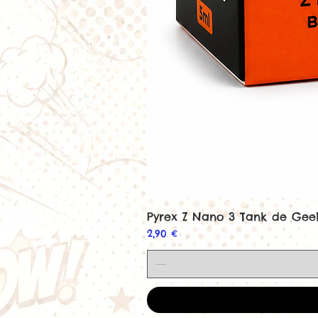
Pyrex Z Nano 3 Tank de Ge
Prix
2,90 €