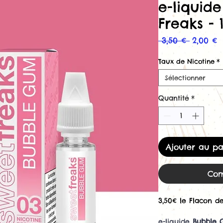
e-liquid
Freaks - 
Prix
P
 3,50 € 
2,00 €
original
p
Taux de Nicotine
*
Sélectionner
Quantité
*
Ajouter au pa
Com
3,50€ le Flacon de
e-liquide
Bubble 