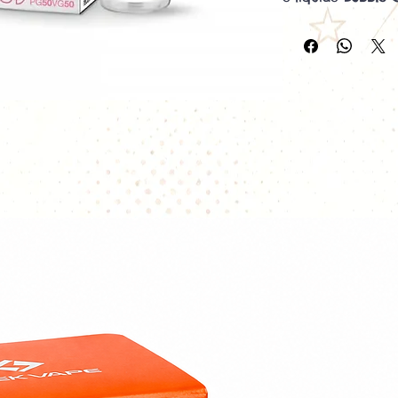
électronique
Le goût du
Bubbl
plusieurs
mélange 
Un goût inimitabl
Freaks
propose des
grande qualité.
Fabriqués à Marsei
Flacon avec pipet
PG 50% VG 50%