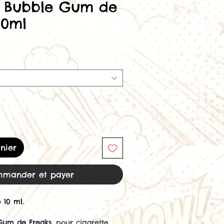
e Bubble Gum de
10ml
rix
romotionnel
nier
mander et payer
 10 ml.
Gum de Freaks
, pour cigarette