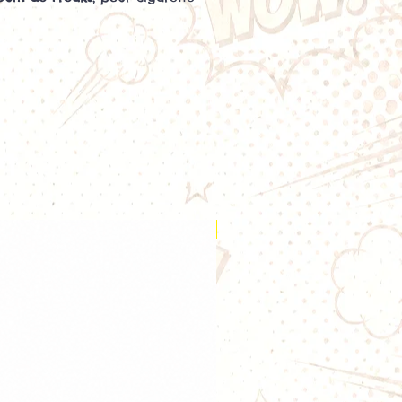
e Gum
par excellence, fruit de
de fraises sucrées
.
e qui saura trouver ses adeptes.
 e-liquides français d'une très
lle.
Nouveauté
te intégrée.