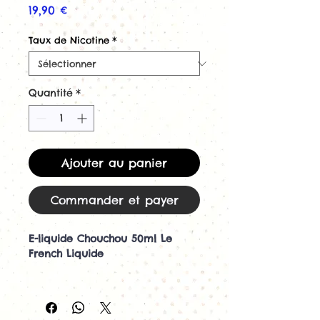
Prix
19,90 €
Taux de Nicotine
*
Quantité
*
Ajouter au panier
Commander et payer
E-liquide Chouchou 50ml Le
French Liquide
Découvrez le e-liquide Chouchou
50ml par Le French Liquide
Avec Chouchou 50ml, Le French