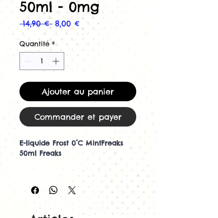
50ml - 0mg
Prix
Prix
 14,90 € 
8,00 €
original
promotionnel
Quantité
*
Ajouter au panier
Commander et payer
E-liquide Frost 0°C MintFreaks
50ml Freaks
Découvrez l'e-liquide Frost 0°C
MintFreaks 50ml par Freaks
L'e-liquide Frost 0°C MintFreaks
50ml est une création française
de Freaks destinée aux amateurs