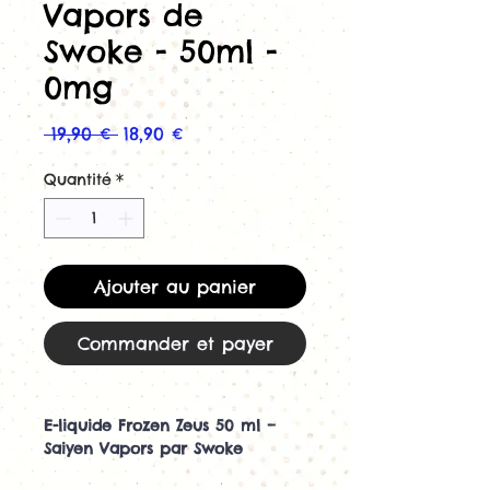
Vapors de
Swoke - 50ml -
0mg
Prix
Prix
 19,90 € 
18,90 €
original
promotionnel
Quantité
*
Ajouter au panier
Commander et payer
E-liquide Frozen Zeus 50 ml –
Saiyen Vapors par Swoke