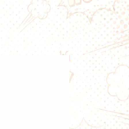
, vous ne serrez jamais deçu de
ux
Nouveauté