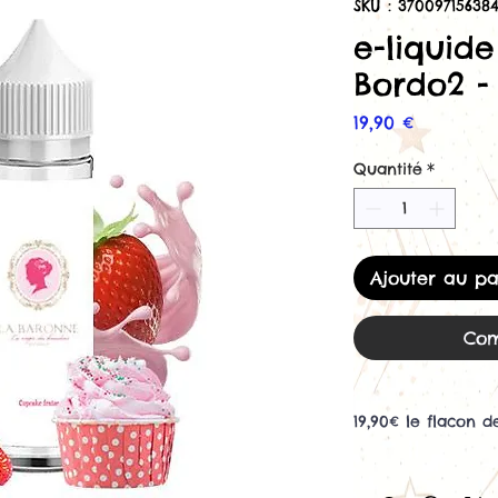
SKU : 37009715638
e-liquid
Bordo2 -
Prix
19,90 €
Quantité
*
Ajouter au pa
Com
19,90€ le flacon d
E liquide La Baro