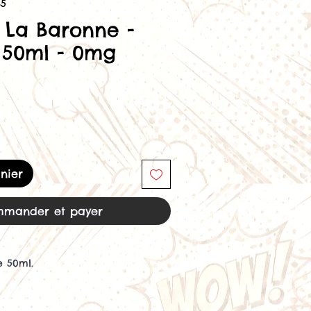
45
e La Baronne -
 50ml - 0mg
nier
mander et payer
e 50ml.
nne 50 ml - 0 mg de Bordo2.