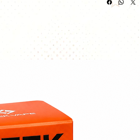
Cupcake la fraise
ce liquide.
PG/VG 50/50
Made in Bordea