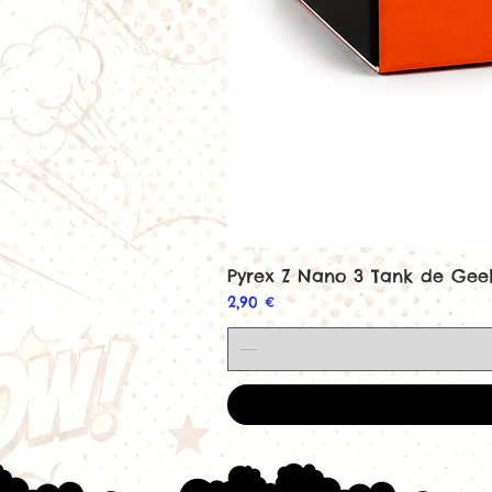
Pyrex Z Nano 3 Tank de Ge
Prix
2,90 €