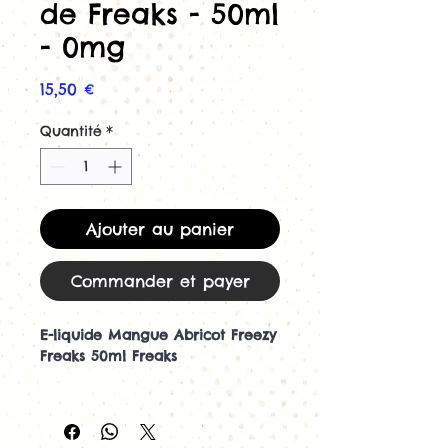
de Freaks - 50ml
- 0mg
Prix
15,50 €
Quantité
*
Ajouter au panier
Commander et payer
E-liquide Mangue Abricot Freezy
Freaks 50ml Freaks
Découvrez l'e-liquide Mangue
Abricot Freezy Freaks 50ml par
Freaks