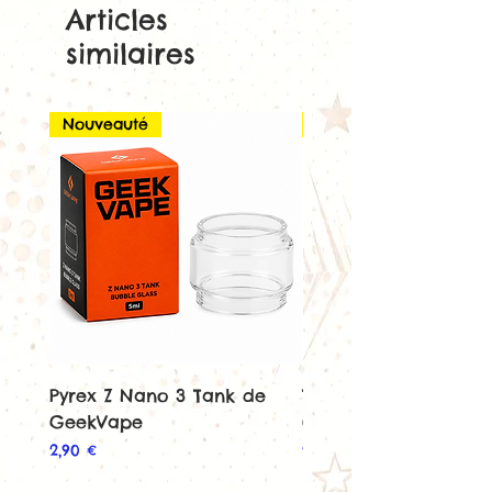
boisée ne vous laissera pas
Articles
indifférent !
similaires
50/50 PG/VG
Fabriqué en France
Nouveauté
Nouveauté
Pyrex Z Nano 3 Tank de
Tank Z Nano 3 de
GeekVape
GeekVape
Prix
Prix
2,90 €
22,90 €