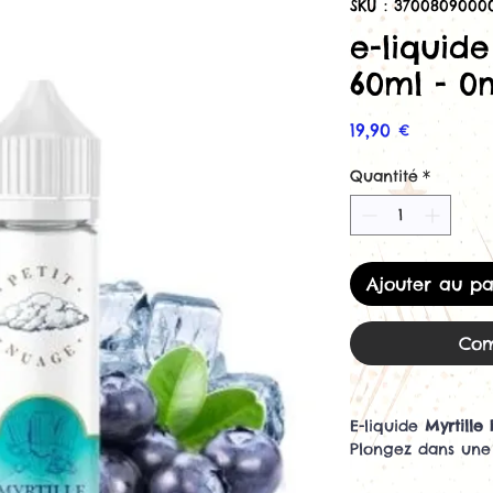
SKU : 37008090000
e-liquide
60ml - 0
Prix
19,90 €
Quantité
*
Ajouter au pa
Com
E-liquide
Myrtille 
Plongez dans une 
liquide
Myrtille Po