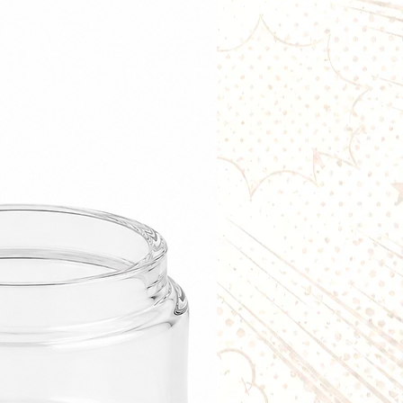
un choix parfait pour votre
nique si vous recherchez un
rafraîchissant.
Myrtille Polaire
est
r une vape quotidienne tout en
outer vos boosters de nicotine
taux désiré, disponibles sur notre
galement notre gamme complète
it Nuage pour d'autres créations