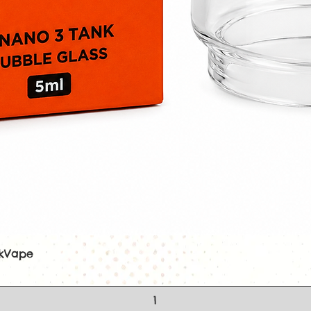
ekVape
Aperçu rapide