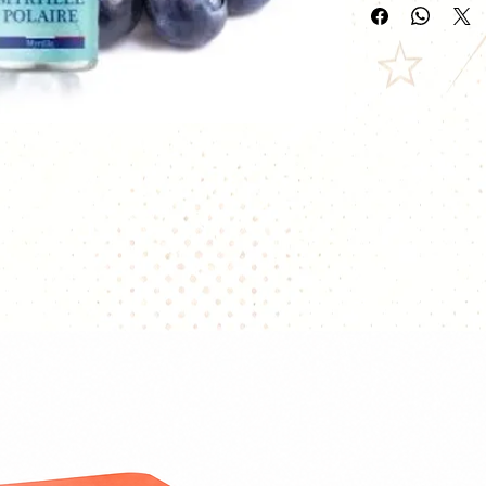
Conçu pour les am
e-liquide combine 
avec une touche d
expérience de va
saveurs.
Saveurs
: Myrti
Contenance
: 6
(unicorn).
Taux PG/VG
: 5
entre vapeur e
Nicotine
: E-li
pour les vapote
taux de nicotin
Boosters de nic
selon vos préfé
booster pour o
pour 6mg/ml, et
maximum de 9
Flacon supplém
de 30ml pour f
boosters.
Prix
: 19,90€