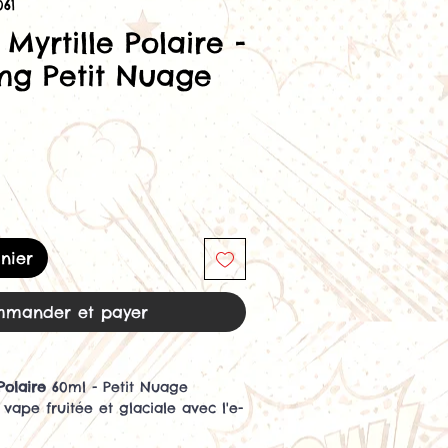
61
 Myrtille Polaire -
mg Petit Nuage
nier
mander et payer
Polaire
60ml - Petit Nuage
vape fruitée et glaciale avec l'e-
laire
de la marque
Petit Nuage
.