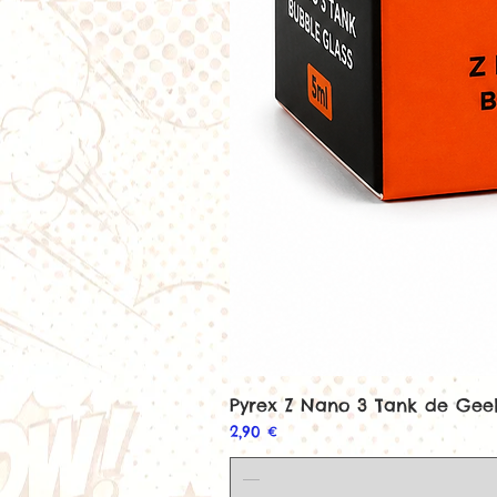
Pyrex Z Nano 3 Tank de Ge
Prix
2,90 €