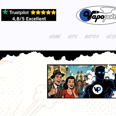
HOME
KITS
MATOS
ACC