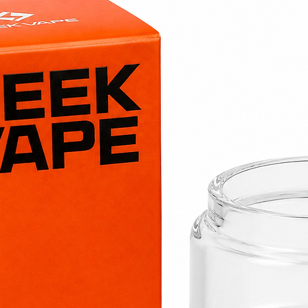
Ce e-liquide est 
cigarette électro
mélange fruité et 
l'allié idéal pou
fraîcheur.
N’oubliez pas d’aj
pour atteindre le 
site. Explorez é
de e-liquides Pet
uniques.