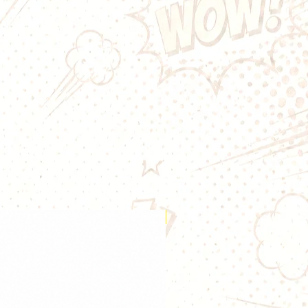
ateurs de sensations fraîches, ce
l'intensité de la myrtille juteuse
e menthe fraîche, offrant une
pe revigorante et pleine de
lle fraîche et mentholée.
0ml dans un flacon grand format
0/50, pour un équilibre parfait
t rendu des saveurs.
quide en 0mg de nicotine, idéal
urs souhaitant personnaliser leur
e.
otine
: Pour ajuster la nicotine
rences, ajoutez des boosters. Un
Nouveauté
btenir 3mg/ml, deux boosters
 ainsi de suite jusqu’à un
mg/ml.
entaire
: Inclus, un flacon vide
aciliter le mélange avec vos