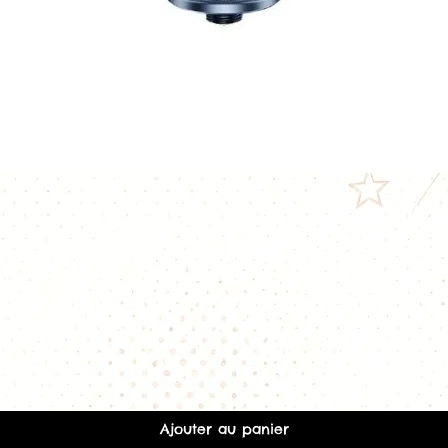
Origine : Franc
Compatibilité
Compatible avec 
Pods
Clearomiseurs
Cigarettes élec
Conseils d’utilisati
Le flacon permet l
+1 booster = e
Bien secouer aprè
Avertissements
Produit interdi
Déconseillé au
Conserver hors
FAQ
Quel goût retrouv
Ce liquide combi
Aperçu rapide
avec un fruit de 
acidulé.
Ce liquide est-il fr
Ajouter au panier
Il propose une sen