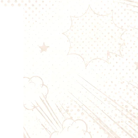
 PG/VG 50/50, Pêche-Passion
ent compromis entre rendu
modéré et production de vapeur.
a plupart des cigarettes
conviendra aussi bien aux
MTL qu’aux utilisateurs DL
sans nicotine permet également
er selon vos besoins.
sion exotique
fraîches et légèrement acidulées
 Freaks
/ Fruit de la passion
50ml
50/50
 fruité