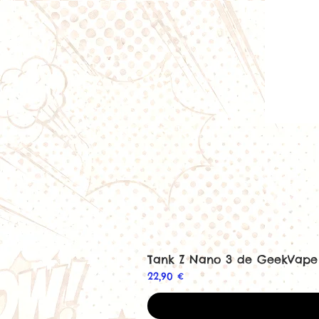
Tank Z Nano 3 de GeekVape
Prix
22,90 €