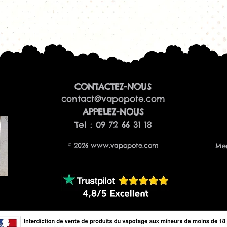
effet mentholé int
Peut-on ajouter de
Oui, le format 50
nicotine.
Voir toute la gam
CONTACTEZ-NOUS
contact@vapopote.com
​APPELEZ-NOUS
Tel : 09 72 66 31 18
© 2026
www.vapopote.com
Men