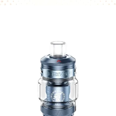
saveurs.
Grâce à son ratio
assure un excell
aromatique, hit 
Compatible avec l
électroniques, il 
amateurs de vape 
restrictif.
Son format 50ml 
l’ajout d’un boost
Saveurs
Pêche juteuse
Fruit de la pas
Notes fruitées 
Caractéristiques
Marque : Fruity
Saveur : Pêche 
Contenance : 
Nicotine : 0mg
Ratio PG/VG : 
Type : E-liquide