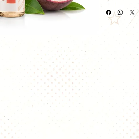
pêche à l’intensit
Une recette fraîch
équilibrée.
Points forts
Saveur pêche &
Format 50ml sa
Vape fruitée e
Ratio PG/VG éq
Idéal en all-da
Compatible ave
électroniques
Le e-liquide Pêch
propose une assoc
rafraîchissante e
et un fruit de la
acidulé.
Dès l’inhalation,
douce et juteuse,
fraîcheur tropical
passion. Cette co
offre une vape lé