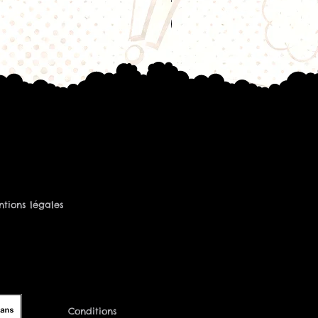
ense.
 la nicotine ?
ml permet l’ajout d’un booster de
me de liquides Freaks
tions légales
Conditions