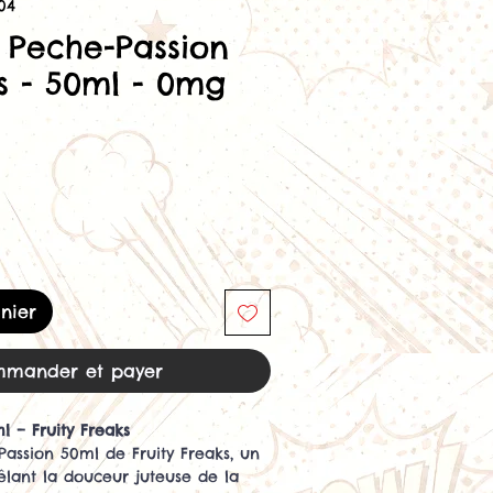
04
e Peche-Passion
s - 50ml - 0mg
nier
mander et payer
l – Fruity Freaks
assion 50ml de Fruity Freaks, un
mêlant la douceur juteuse de la