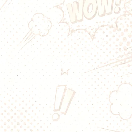
é exotique du fruit de la passion.
e, ensoleillée et parfaitement
 fruit de la passion
ns nicotine
t exotique
uilibré
y
c la majorité des cigarettes
e-Passion 50ml de Fruity Freaks
iation fruitée intense et
ntre une pêche sucrée et veloutée
Nouveauté
 passion exotique légèrement
 la pêche apporte une sensation
 rapidement relevée par la
e et pétillante du fruit de la
mbinaison parfaitement équilibrée
gère, estivale et pleine de