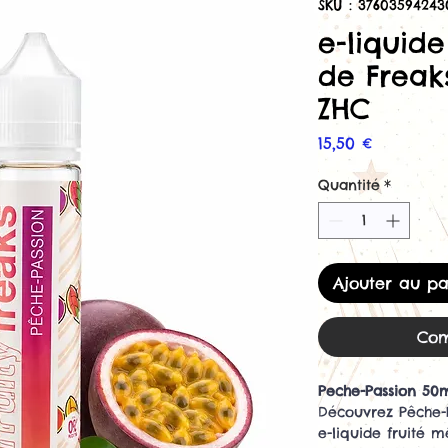
SKU : 37603594243
e-liquid
de Freak
ZHC
Prix
15,50 €
Quantité
*
Ajouter au pa
Com
Peche-Passion 50m
Découvrez Pêche-P
e-liquide fruité 