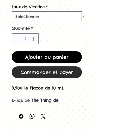
original
promotionnel
Taux de Nicotine
*
Quantité
*
Ajouter au panier
Commander et payer
3,50€ le Flacon de 10 ml.
E-liquide
The Thing de
Freaks
pour cigarette
électronique
The Thing
est un mélange