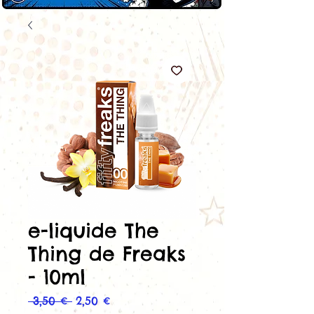
e-liquide The
Thing de Freaks
- 10ml
Prix
Prix
 3,50 € 
2,50 €