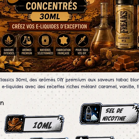
lassics 30ml, des arômes DIY premium aux saveurs tabac blon
-liquides avec des recettes riches mêlant caramel, vanille, fr
en
SEL DE
NICOTINE
10ml