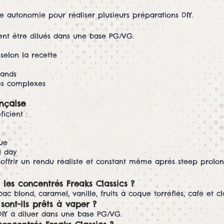
e autonomie pour réaliser plusieurs préparations DIY.
vent être dilués dans une base PG/VG.
 selon la recette
mands
tes complexes
nçaise
icient :
que
l day
 offrir un rendu réaliste et constant même après steep prolon
 les concentrés Freaks Classics ?
 blond, caramel, vanille, fruits à coque torréfiés, café et 
sont-ils prêts à vaper ?
 DIY à diluer dans une base PG/VG.