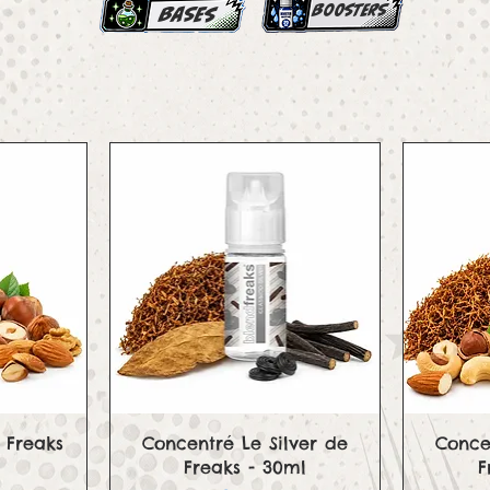
boosters
bases
e
Aperçu rapide
 Freaks
Concentré Le Silver de
Conce
Freaks - 30ml
F