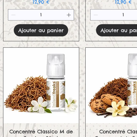
Prix
Prix
12,90 €
12,90 €
Ajouter au panier
Ajouter au pa
Aperçu rapide
Aperçu rapid
Concentré Classico M de
Concentré Clas