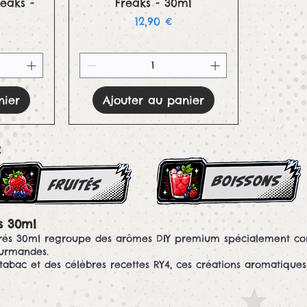
eaks -
Freaks - 30ml
Prix
12,90 €
nier
Ajouter au panier
:
boissons
FRUITés
cs 30ml
rés 30ml regroupe des arômes DIY premium spécialement co
ourmandes.
tabac et des célèbres recettes RY4, ces créations aromatiques 