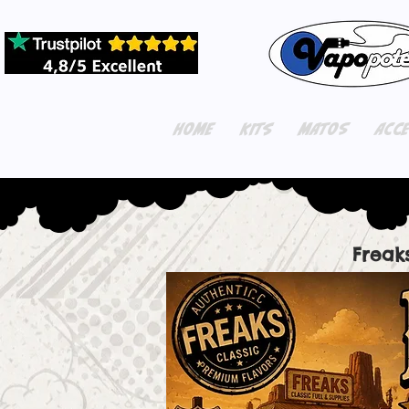
HOME
KITS
MATOS
ACC
Freak