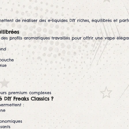
ettent de réaliser des e-liquides DIY riches, équilibrés et p
ilibrées
es profils aromatiques travaillés pour offrir une vape élégant
:
ond
e
 bouche
nse
veurs premium complexes
 DIY Freaks Classics ?
permettent :
ine
conomiques
sants