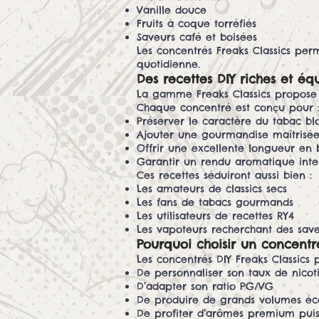
Vanille douce
Fruits à coque torréfiés
Saveurs café et boisées
Les concentrés Freaks Classics perm
quotidienne.
Des recettes DIY riches et équ
La gamme Freaks Classics propose d
Chaque concentré est conçu pour 
Préserver le caractère du tabac bl
Ajouter une gourmandise maîtrisé
Offrir une excellente longueur en
Garantir un rendu aromatique inte
Ces recettes séduiront aussi bien :
Les amateurs de classics secs
Les fans de tabacs gourmands
Les utilisateurs de recettes RY4
Les vapoteurs recherchant des sa
Pourquoi choisir un concentré
Les concentrés DIY Freaks Classics 
De personnaliser son taux de nicot
D’adapter son ratio PG/VG
De produire de grands volumes é
De profiter d’arômes premium puis