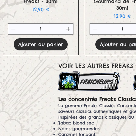
Freaks - 30ml
Gourmand de Fr
30ml
Prix
12,90 €
Prix
12,90 €
Ajouter au panier
Ajouter au pa
VOIR LES AUTRES FREAKS 
FRAICHEURS
Les concentrés Freaks Classi
La gamme Freaks Classics Concent
saveurs classics authentiques et g
Inspirées des grands classiques du 
Tabac blond sec
Notes gourmandes
Caramel fondant