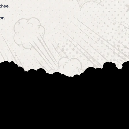
chée.
on.