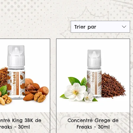
Trier par
Aperçu rapide
Aperçu rapide
ntré King 3BK de
Concentré Grege de
reaks - 30ml
Freaks - 30ml